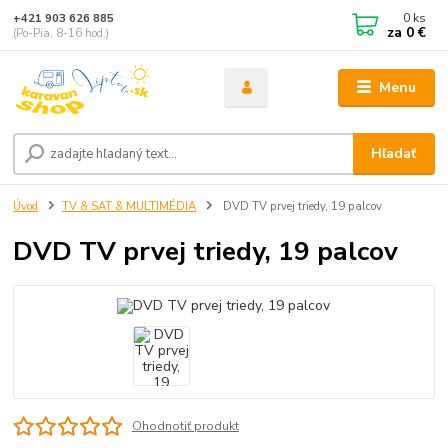
0
ks
+421 903 626 885
za
0 €
(Po-Pia, 8-16 hod.)
Menu
Hľadať
Úvod
TV & SAT & MULTIMÉDIA
DVD TV prvej triedy, 19 palcov
DVD TV prvej triedy, 19 palcov
Ohodnotiť produkt