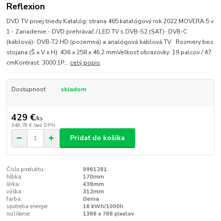
Reflexion
DVD TV prvej triedy Katalóg: strana 465 katalógový rok 2022 MOVERA 5 v
1 - Zariadenie:- DVD prehrávač / LED TV s DVB-S2 (SAT)- DVB-C
(káblová)- DVB-T2 HD (pozemná) a analógová káblová TV Rozmery bez
stojana (Š x V x H): 436 x 258 x 46,2 mmVeľkosť obrazovky: 19 palcov / 47
cmKontrast: 3000:1P...
celý popis
Dostupnosť
skladom
429 €
/
ks
348,78 €
bez DPH
Pridať do košíka
Číslo produktu:
9961281
hĺbka:
170mm
šírka:
436mm
výška:
312mm
farba:
čierna
spotreba energie:
16 kWh/1000h
rozlíšenie:
1366 x 768 pixelov