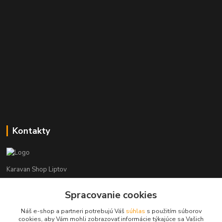
Kontakty
Karavan Shop Liptov
+421 903 626 885
Spracovanie cookies
(Po-Pia, 8-16 hod.)
Náš e-shop a partneri potrebujú Váš
súhlas
s použitím súborov
cookies, aby Vám mohli zobrazovať informácie týkajúce sa Vašich