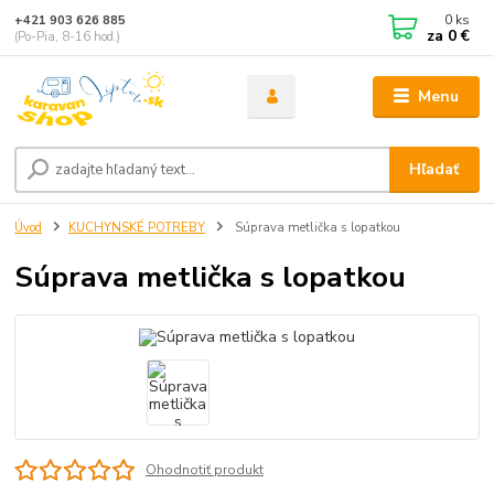
0
ks
+421 903 626 885
za
0 €
(Po-Pia, 8-16 hod.)
Menu
Hľadať
Úvod
KUCHYNSKÉ POTREBY
Súprava metlička s lopatkou
Súprava metlička s lopatkou
Ohodnotiť produkt