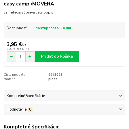
easy camp /MOVERA
zametacia súprava
celý popis
Dostupnosť
dostupnosť 5-10 dní
3,95 €
/
ks
3,21 €
bez DPH
Pridať do košíka
Číslo produktu:
9943628
materiál:
plast
Kompletné špecifikácie
Hodnotenie
0
Kompletné špecifikácie