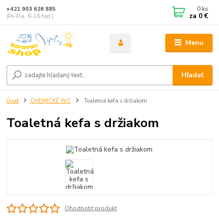
0
ks
+421 903 626 885
za
0 €
(Po-Pia, 8-16 hod.)
Menu
Hľadať
Úvod
CHEMICKÉ WC
Toaletná kefa s držiakom
Toaletná kefa s držiakom
Ohodnotiť produkt