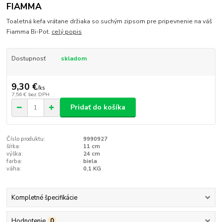
FIAMMA
Toaletná kefa vrátane držiaka so suchým zipsom pre pripevnenie na váš
Fiamma Bi-Pot.
celý popis
Dostupnosť
skladom
9,30 €
/
ks
7,56 €
bez DPH
Pridať do košíka
Číslo produktu:
9990927
šírka:
11 cm
výška:
24 cm
farba:
biela
váha:
0,1 KG
Kompletné špecifikácie
Hodnotenie
0