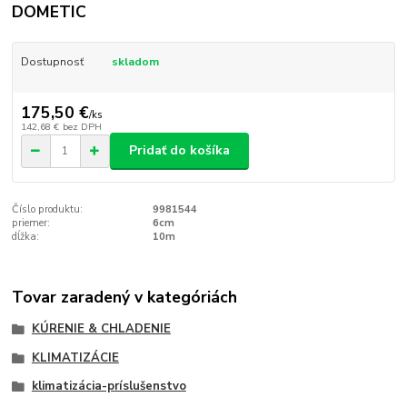
DOMETIC
Dostupnosť
skladom
175,50 €
/
ks
142,68 €
bez DPH
Pridať do košíka
Číslo produktu:
9981544
priemer:
6cm
dĺžka:
10m
Tovar zaradený v kategóriách
KÚRENIE & CHLADENIE
KLIMATIZÁCIE
klimatizácia-príslušenstvo