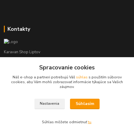
Kontakty
Karavan Shop Liptov
Spracovanie cookies
+421 903 626 885
(Po-Pia, 8-16 hod.)
Náš e-shop a partneri potrebujú Váš
súhlas
s použitím súborov
cookies, aby Vám mohli zobrazovať informácie týkajúce sa Vašich
info@karavanshopliptov.sk
záujmov.
Súhlasím
Nastavenia
Súhlas môžete odmietnuť
tu
.
Vytvorené na
Eshop-rychlo.sk