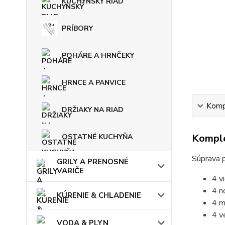
KUCHYNSKÝ RIAD
PRÍBORY
POHÁRE A HRNČEKY
HRNCE A PANVICE
Kompl
DRŽIAKY NA RIAD
Komple
OSTATNÉ KUCHYŇA
Súprava p
GRILY A PRENOSNÉ
VARIČE
4 vi
4 n
KÚRENIE & CHLADENIE
4 m
4 v
VODA & PLYN