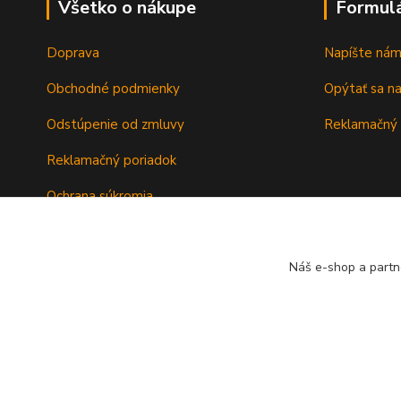
Všetko o nákupe
Formul
Doprava
Napíšte ná
Obchodné podmienky
Opýtať sa n
Odstúpenie od zmluvy
Reklamačný 
Reklamačný poriadok
Ochrana súkromia
Záručné podmienky
Náš e-shop a partn