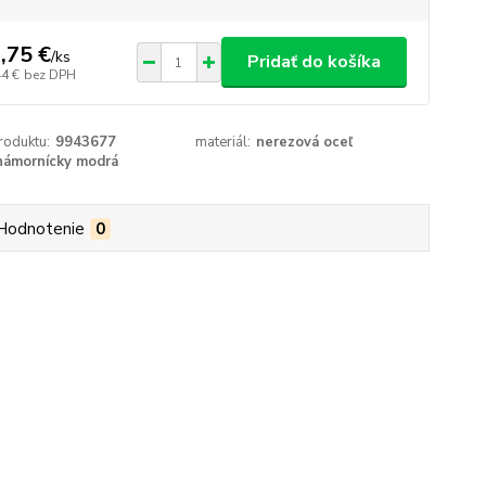
,75 €
/
ks
Pridať do košíka
44 €
bez DPH
roduktu:
9943677
materiál:
nerezová oceľ
námornícky modrá
Hodnotenie
0