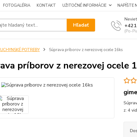
FOTOGALÉRIA
KONTAKT
UŽITOČNÉ INFORMÁCIE
NAPÍŠTE 
Neviet
Hľadať
+421
(Po-Pi
KUCHYNSKÉ POTREBY
Súprava príborov z nerezovej ocele 16ks
ava príborov z nerezovej ocele 
gim
Súprav
z: 4 vi
Dos