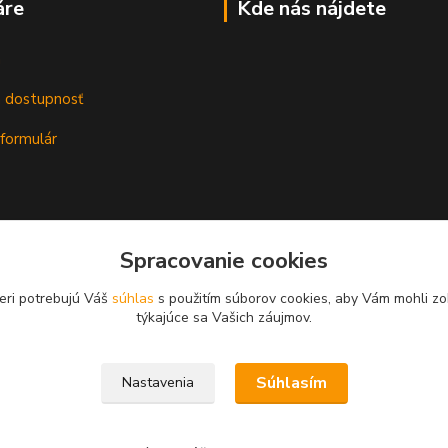
áre
Kde nás nájdete
m
a dostupnosť
formulár
Spracovanie cookies
eri potrebujú Váš
súhlas
s použitím súborov cookies, aby Vám mohli zo
týkajúce sa Vašich záujmov.
Súhlasím
Nastavenia