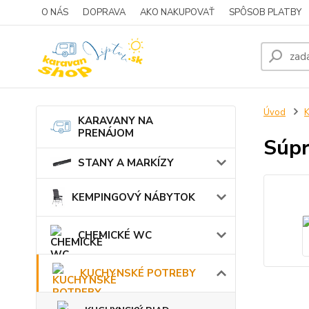
O NÁS
DOPRAVA
AKO NAKUPOVAŤ
SPÔSOB PLATBY
Úvod
KARAVANY NA
PRENÁJOM
Súpr
STANY A MARKÍZY
KEMPINGOVÝ NÁBYTOK
CHEMICKÉ WC
KUCHYNSKÉ POTREBY