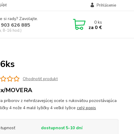
NÁM
Prihlásenie
e si rady? Zavolajte.
0
ks
 903 626 885
za
0 €
a, 8-16 hod.)
16ks
Ohodnotiť produkt
ex/MOVERA
a príborov z nehrdzavejúcej ocele s rukoväťou pozostávajúca
dličky 4 nože 4 malé lyžičky 4 veľké lyžice
celý popis
tupnosť
dostupnosť 5-10 dní