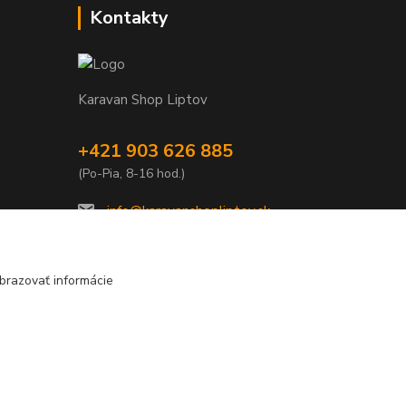
Kontakty
Karavan Shop Liptov
+421 903 626 885
(Po-Pia, 8-16 hod.)
info@karavanshopliptov.sk
brazovať informácie