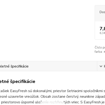
Dos
7,
6,34
Číslo p
farba:
etné špecifikácie
tné špecifikácie
ašiek EasyFresh sú dokonalými, priestor šetriacimi spoločníkmi
esné uzavretie vrecúšok.
Obsah zostane čerstvý, neunikne zápach
 priestorovo úsporné uloženie roztrhnutých vriec.
S EasyFresh je