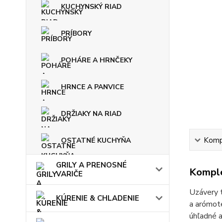
KUCHYNSKÝ RIAD
PRÍBORY
POHÁRE A HRNČEKY
HRNCE A PANVICE
DRŽIAKY NA RIAD
Kompl
OSTATNÉ KUCHYŇA
GRILY A PRENOSNÉ
Komple
VARIČE
Uzávery t
KÚRENIE & CHLADENIE
a arómot
úhľadné a