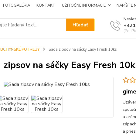
FOTOGALÉRIA
KONTAKT
UŽITOČNÉ INFORMÁCIE
NAPÍŠTE 
Neviet
Hľadať
+421
(Po-Pi
KUCHYNSKÉ POTREBY
Sada zipsov na sáčky Easy Fresh 10ks
 zipsov na sáčky Easy Fresh 10k
gim
Uzáver
spoloč
a aróm
zápach
a prie