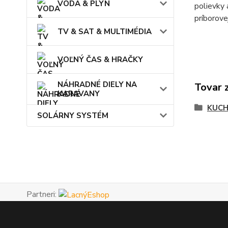
VODA & PLYN
polievky 
príborove
TV & SAT & MULTIMÉDIA
VOĽNÝ ČAS & HRAČKY
NÁHRADNÉ DIELY NA
Tovar 
KARAVANY
KUCH
SOLÁRNY SYSTÉM
Partneri: