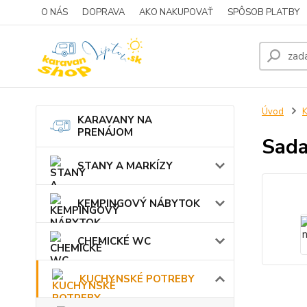
O NÁS
DOPRAVA
AKO NAKUPOVAŤ
SPÔSOB PLATBY
Úvod
KARAVANY NA
PRENÁJOM
Sada
STANY A MARKÍZY
KEMPINGOVÝ NÁBYTOK
CHEMICKÉ WC
KUCHYNSKÉ POTREBY