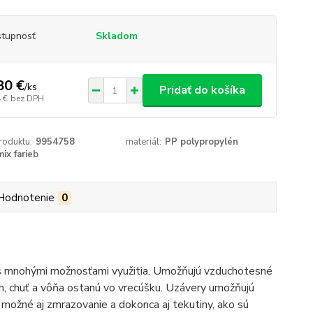
tupnosť
Skladom
80 €
/
ks
Pridať do košíka
 €
bez DPH
roduktu:
9954758
materiál:
PP polypropylén
mix farieb
Hodnotenie
0
 s mnohými možnosťami využitia.
Umožňujú vzduchotesné
, chuť a vôňa ostanú vo vrecúšku.
Uzávery umožňujú
 možné aj zmrazovanie a dokonca aj tekutiny, ako sú