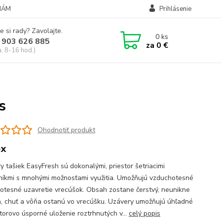
NÁM
Prihlásenie
e si rady? Zavolajte.
0
ks
 903 626 885
za
0 €
a, 8-16 hod.)
s
Ohodnotiť produkt
ex
y tašiek EasyFresh sú dokonalými, priestor šetriacimi
níkmi s mnohými možnosťami využitia. Umožňujú vzduchotesné
otesné uzavretie vrecúšok. Obsah zostane čerstvý, neunikne
, chuť a vôňa ostanú vo vrecúšku. Uzávery umožňujú úhľadné
storovo úsporné uloženie roztrhnutých v...
celý popis