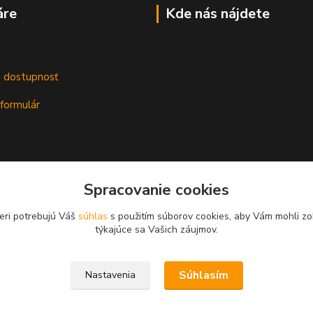
áre
Kde nás nájdete
m
a dostupnosť
formulár
Spracovanie cookies
eri potrebujú Váš
súhlas
s použitím súborov cookies, aby Vám mohli zo
týkajúce sa Vašich záujmov.
Súhlasím
Nastavenia