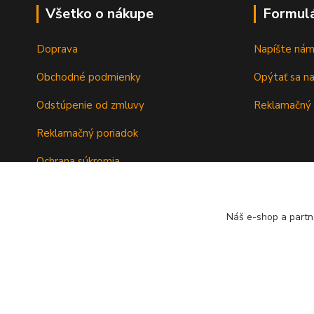
Všetko o nákupe
Formul
Doprava
Napíšte ná
Obchodné podmienky
Opýtať sa n
Odstúpenie od zmluvy
Reklamačný 
Reklamačný poriadok
Ochrana súkromia
Záručné podmienky
Náš e-shop a partn