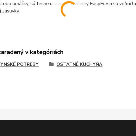
alebo omáčky, sú tesne uzavreté.
Uzávery EasyFresh sa veľmi ľah
j zásuvky.
zaradený v kategóriách
YNSKÉ POTREBY
OSTATNÉ KUCHYŇA