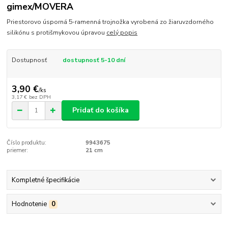
gimex/MOVERA
Priestorovo úsporná 5-ramenná trojnožka vyrobená zo žiaruvzdorného
silikónu s protišmykovou úpravou
celý popis
Dostupnosť
dostupnosť 5-10 dní
3,90 €
/
ks
3,17 €
bez DPH
Pridať do košíka
Číslo produktu:
9943675
priemer:
21 cm
Kompletné špecifikácie
Hodnotenie
0