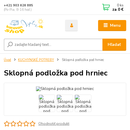
0
ks
+421 903 626 885
za
0 €
(Po-Pia, 8-16 hod.)
Menu
Hľadať
Úvod
KUCHYNSKÉ POTREBY
Sklopná podložka pod hrniec
Sklopná podložka pod hrniec
Ohodnotiť produkt