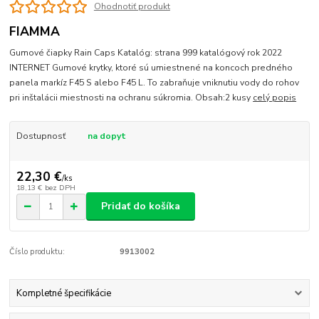
Ohodnotiť produkt
FIAMMA
Gumové čiapky Rain Caps Katalóg: strana 999 katalógový rok 2022
INTERNET Gumové krytky, ktoré sú umiestnené na koncoch predného
panela markíz F45 S alebo F45 L. To zabraňuje vniknutiu vody do rohov
pri inštalácii miestnosti na ochranu súkromia. Obsah:2 kusy
celý popis
Dostupnosť
na dopyt
22,30 €
/
ks
18,13 €
bez DPH
Pridať do košíka
Číslo produktu:
9913002
Kompletné špecifikácie