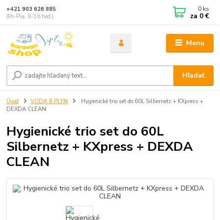
0
ks
+421 903 626 885
za
0 €
(Po-Pia, 8-16 hod.)
Menu
Hľadať
Úvod
VODA & PLYN
Hygienické trio set do 60L Silbernetz + KXpress +
DEXDA CLEAN
Hygienické trio set do 60L
Silbernetz + KXpress + DEXDA
CLEAN