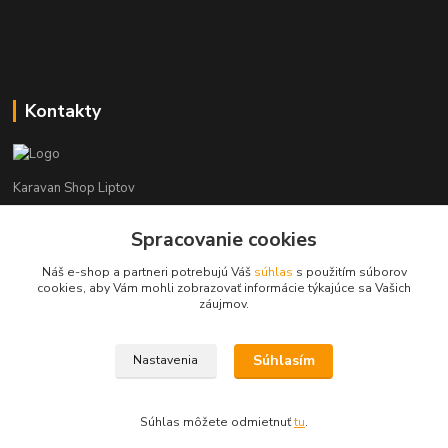
Kontakty
Karavan Shop Liptov
Spracovanie cookies
+421 903 626 885
(Po-Pia, 8-16 hod.)
Náš e-shop a partneri potrebujú Váš
súhlas
s použitím súborov
cookies, aby Vám mohli zobrazovať informácie týkajúce sa Vašich
info@karavanshopliptov.sk
záujmov.
Súhlasím
Nastavenia
Súhlas môžete odmietnuť
tu
.
Vytvorené na
Eshop-rychlo.sk