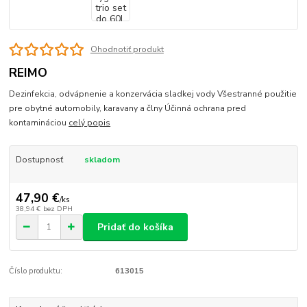
Ohodnotiť produkt
REIMO
Dezinfekcia, odvápnenie a konzervácia sladkej vody Všestranné použitie
pre obytné automobily, karavany a člny Účinná ochrana pred
kontamináciou
celý popis
Dostupnosť
skladom
47,90 €
/
ks
38,94 €
bez DPH
Pridať do košíka
Číslo produktu:
613015