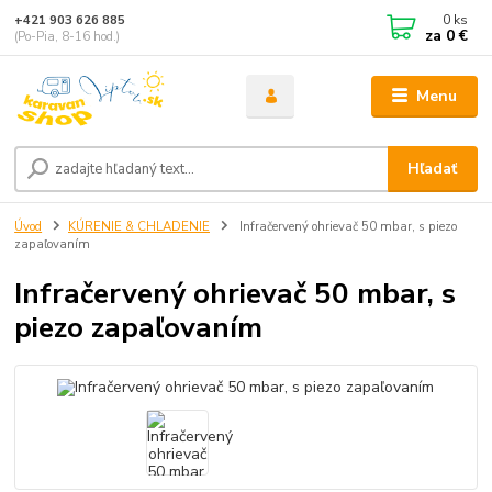
0
ks
+421 903 626 885
za
0 €
(Po-Pia, 8-16 hod.)
Menu
Hľadať
Úvod
KÚRENIE & CHLADENIE
Infračervený ohrievač 50 mbar, s piezo
zapaľovaním
Infračervený ohrievač 50 mbar, s
piezo zapaľovaním