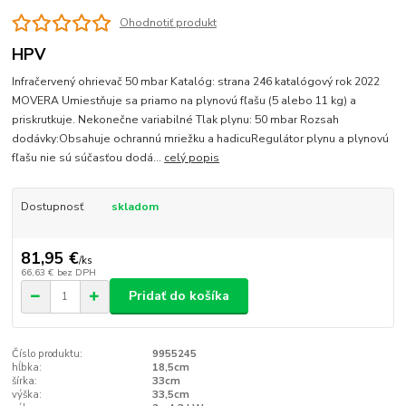
Ohodnotiť produkt
HPV
Infračervený ohrievač 50 mbar Katalóg: strana 246 katalógový rok 2022
MOVERA Umiestňuje sa priamo na plynovú fľašu (5 alebo 11 kg) a
priskrutkuje. Nekonečne variabilné Tlak plynu: 50 mbar Rozsah
dodávky:Obsahuje ochrannú mriežku a hadicuRegulátor plynu a plynovú
fľašu nie sú súčasťou dodá...
celý popis
Dostupnosť
skladom
81,95 €
/
ks
66,63 €
bez DPH
Pridať do košíka
Číslo produktu:
9955245
hĺbka:
18,5cm
šírka:
33cm
výška:
33,5cm