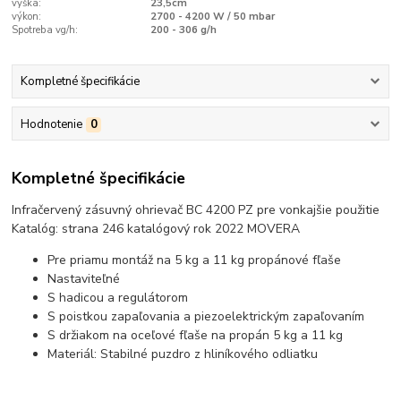
výška:
23,5cm
výkon:
2700 - 4200 W / 50 mbar
Spotreba vg/h:
200 - 306 g/h
Kompletné špecifikácie
Hodnotenie
0
Kompletné špecifikácie
Infračervený zásuvný ohrievač BC 4200 PZ pre vonkajšie použitie
Katalóg: strana 246 katalógový rok 2022 MOVERA
Pre priamu montáž na 5 kg a 11 kg propánové fľaše
Nastaviteľné
S hadicou a regulátorom
S poistkou zapaľovania a piezoelektrickým zapaľovaním
S držiakom na oceľové fľaše na propán 5 kg a 11 kg
Materiál: Stabilné puzdro z hliníkového odliatku