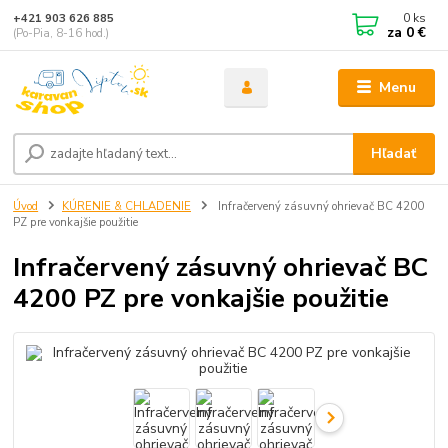
0
ks
+421 903 626 885
za
0 €
(Po-Pia, 8-16 hod.)
Menu
Hľadať
Úvod
KÚRENIE & CHLADENIE
Infračervený zásuvný ohrievač BC 4200
PZ pre vonkajšie použitie
Infračervený zásuvný ohrievač BC
4200 PZ pre vonkajšie použitie