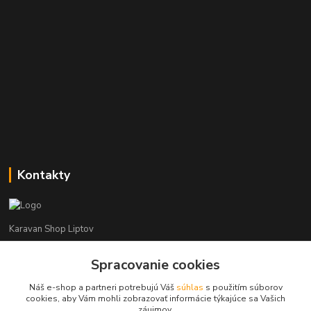
Kontakty
Karavan Shop Liptov
Spracovanie cookies
+421 903 626 885
(Po-Pia, 8-16 hod.)
Náš e-shop a partneri potrebujú Váš
súhlas
s použitím súborov
cookies, aby Vám mohli zobrazovať informácie týkajúce sa Vašich
info@karavanshopliptov.sk
záujmov.