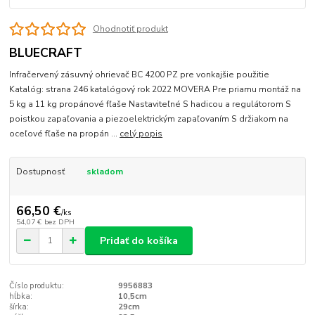
Ohodnotiť produkt
BLUECRAFT
Infračervený zásuvný ohrievač BC 4200 PZ pre vonkajšie použitie
Katalóg: strana 246 katalógový rok 2022 MOVERA Pre priamu montáž na
5 kg a 11 kg propánové fľaše Nastaviteľné S hadicou a regulátorom S
poistkou zapaľovania a piezoelektrickým zapaľovaním S držiakom na
oceľové fľaše na propán ...
celý popis
Dostupnosť
skladom
66,50 €
/
ks
54,07 €
bez DPH
Pridať do košíka
Číslo produktu:
9956883
hĺbka:
10,5cm
šírka:
29cm