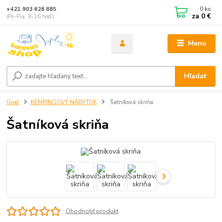
0
ks
+421 903 626 885
za
0 €
(Po-Pia, 8-16 hod.)
Menu
Hľadať
Úvod
KEMPINGOVÝ NÁBYTOK
Šatníková skriňa
Šatníková skriňa
Ohodnotiť produkt