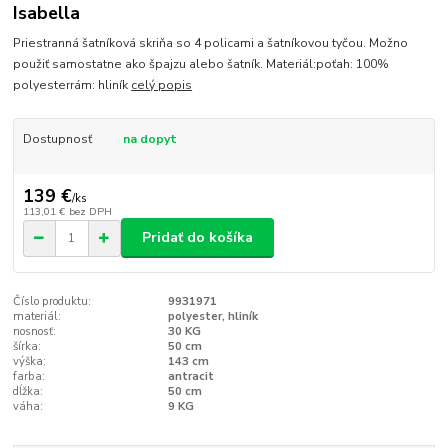
Isabella
Priestranná šatníková skriňa so 4 policami a šatníkovou tyčou. Možno
použiť samostatne ako špajzu alebo šatník. Materiál:poťah: 100%
polyesterrám: hliník
celý popis
Dostupnosť
na dopyt
139 €
/
ks
113,01 €
bez DPH
Pridať do košíka
Číslo produktu:
9931971
materiál:
polyester, hliník
nosnosť:
30 KG
šírka:
50 cm
výška:
143 cm
farba:
antracit
dĺžka:
50 cm
váha:
9 KG