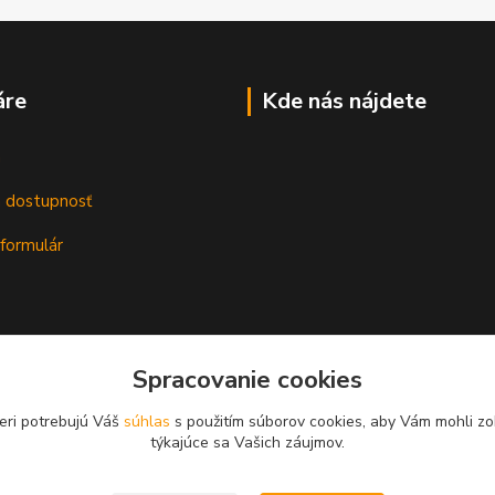
áre
Kde nás nájdete
m
a dostupnosť
formulár
Spracovanie cookies
eri potrebujú Váš
súhlas
s použitím súborov cookies, aby Vám mohli zo
týkajúce sa Vašich záujmov.