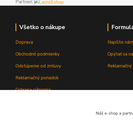
Partneri:
Všetko o nákupe
Formul
Doprava
Napíšte ná
Obchodné podmienky
Opýtať sa n
Odstúpenie od zmluvy
Reklamačný 
Reklamačný poriadok
Ochrana súkromia
Záručné podmienky
Náš e-shop a partn