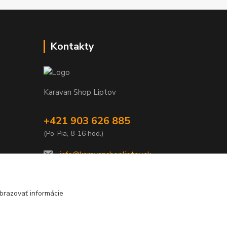
Kontakty
Karavan Shop Liptov
+421 903 626 885
(Po-Pia, 8-16 hod.)
info@karavanshopliptov.sk
brazovať informácie