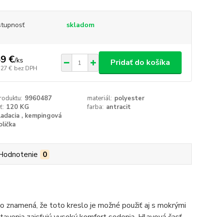
tupnosť
skladom
9 €
/
ks
Pridať do košíka
,27 €
bez DPH
roduktu:
9960487
materiál:
polyester
ť:
120 KG
farba:
antracit
ladacia , kempingová
olička
Hodnotenie
0
o znamená, že toto kreslo je možné použiť aj s mokrými