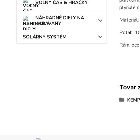
plavkami.
VOĽNÝ ČAS & HRAČKY
plynule n
NÁHRADNÉ DIELY NA
Materiál:
KARAVANY
Poťah: 1
SOLÁRNY SYSTÉM
Rám: oce
Tovar 
KEMP