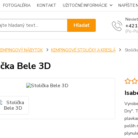
FOTOGALÉRIA
KONTAKT
UŽITOČNÉ INFORMÁCIE
NAPÍŠTE 
Neviet
Hľadať
+421
(Po-Pi
KEMPINGOVÝ NÁBYTOK
KEMPINGOVÉ STOLIČKY A KRESLÁ
Stoličk
ička Bele 3D
Isab
Vyrobe
Dry". 
plavka
polôh 
plynul