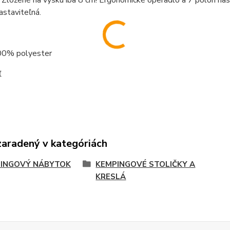
 Zložené na výšku iba 8 cm! Ergonomické operadlo a 7 polôh nas
astaviteľná.
00% polyester
ľ
zaradený v kategóriách
INGOVÝ NÁBYTOK
KEMPINGOVÉ STOLIČKY A
KRESLÁ