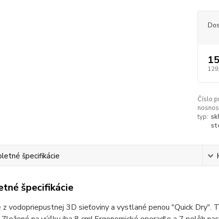
Dos
15
129
Číslo p
nosnos
typ:
sk
st
etné špecifikácie
tné špecifikácie
z vodopriepustnej 3D sieťoviny a vystlané penou "Quick Dry". T