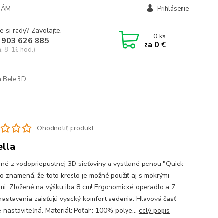
NÁM
Prihlásenie
e si rady? Zavolajte.
0
ks
 903 626 885
za
0 €
a, 8-16 hod.)
a Bele 3D
Ohodnotiť produkt
ella
né z vodopriepustnej 3D sieťoviny a vystlané penou "Quick
To znamená, že toto kreslo je možné použiť aj s mokrými
mi. Zložené na výšku iba 8 cm! Ergonomické operadlo a 7
nastavenia zaisťujú vysoký komfort sedenia. Hlavová časť
e nastaviteľná. Materiál: Poťah: 100% polye...
celý popis