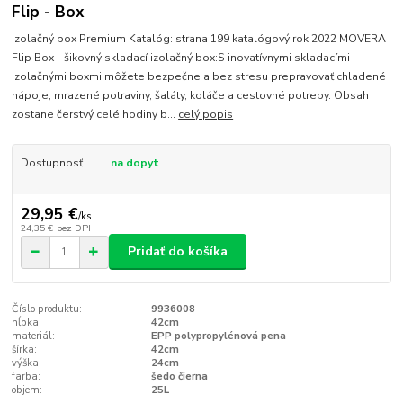
Flip - Box
Izolačný box Premium Katalóg: strana 199 katalógový rok 2022 MOVERA
Flip Box - šikovný skladací izolačný box:S inovatívnymi skladacími
izolačnými boxmi môžete bezpečne a bez stresu prepravovať chladené
nápoje, mrazené potraviny, šaláty, koláče a cestovné potreby. Obsah
zostane čerstvý celé hodiny b...
celý popis
Dostupnosť
na dopyt
29,95 €
/
ks
24,35 €
bez DPH
Pridať do košíka
Číslo produktu:
9936008
hĺbka:
42cm
materiál:
EPP polypropylénová pena
šírka:
42cm
výška:
24cm
farba:
šedo čierna
objem:
25L