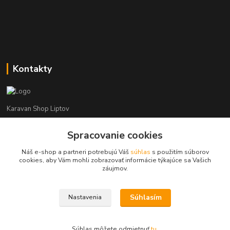
Kontakty
Karavan Shop Liptov
+421 903 626 885
Spracovanie cookies
(Po-Pia, 8-16 hod.)
Náš e-shop a partneri potrebujú Váš
súhlas
s použitím súborov
cookies, aby Vám mohli zobrazovať informácie týkajúce sa Vašich
info@karavanshopliptov.sk
záujmov.
Súhlasím
Nastavenia
Súhlas môžete odmietnuť
tu
.