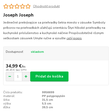
Ohodnotiť produkt
Joseph Joseph
Jedinečné prekrývajúce sa priehradky šetria miesto v zásuvke Symboly
príborov na priehradkách uľahčujú orientáciu Štyri hlboké priehradky na
kuchynské príslušenstvo a kuchynské náčinie Prispôsobiteľné rôznym
veľkostiam zásuviek Umyte ručne a vysušte
celý popis
Dostupnosť
skladom
34,99 €
/
ks
28,45 €
bez DPH
Pridať do košíka
Číslo produktu:
9956699
materiál:
PP polypropylén
šírka:
31,5 cm
výška:
5,5 cm
dĺžka:
39,5 cm