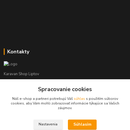
Kontakty
Karavan Shop Liptov
+421 903 626 885
Spracovanie cookies
(Po-Pia, 8-16 hod.)
Náš e-shop a partneri potrebujú Váš
súhlas
s použitím súborov
cookies, aby Vám mohli zobrazovať informácie týkajúce sa Vašich
info@karavanshopliptov.sk
záujmov.
Súhlasím
Nastavenia