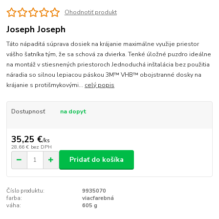
Ohodnotiť produkt
Joseph Joseph
Táto nápaditá súprava dosiek na krájanie maximálne využije priestor
vášho šatníka tým, že sa schová za dvierka. Tenké úložné puzdro ideálne
na montáž v stiesnených priestoroch Jednoduchá inštalácia bez použitia
náradia so silnou lepiacou páskou 3M™ VHB™ obojstranné dosky na
krájanie s protišmykovými...
celý popis
Dostupnosť
na dopyt
35,25 €
/
ks
28,66 €
bez DPH
Pridať do košíka
Číslo produktu:
9935070
farba:
viacfarebná
váha:
605 g