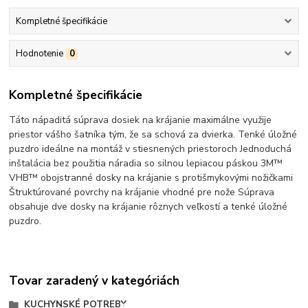
Kompletné špecifikácie
Hodnotenie
0
Kompletné špecifikácie
Táto nápaditá súprava dosiek na krájanie maximálne využije
priestor vášho šatníka tým, že sa schová za dvierka.
Tenké úložné
puzdro ideálne na montáž v stiesnených priestoroch Jednoduchá
inštalácia bez použitia náradia so silnou lepiacou páskou 3M™
VHB™ obojstranné dosky na krájanie s protišmykovými nožičkami
Štruktúrované povrchy na krájanie vhodné pre nože Súprava
obsahuje dve dosky na krájanie rôznych veľkostí a tenké úložné
puzdro.
Tovar zaradený v kategóriách
KUCHYNSKÉ POTREBY