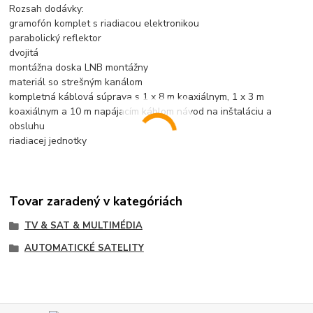
Rozsah dodávky:
gramofón komplet s riadiacou elektronikou
parabolický reflektor
dvojitá
montážna doska LNB montážny
materiál so strešným kanálom
kompletná káblová súprava s 1 x 8 m koaxiálnym, 1 x 3 m
koaxiálnym a 10 m napájacím káblom návod na inštaláciu a
obsluhu
riadiacej jednotky
Tovar zaradený v kategóriách
TV & SAT & MULTIMÉDIA
AUTOMATICKÉ SATELITY