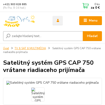
0
ks
+421 903 626 885
za
0 €
(Po-Pia, 8-16 hod.)
Menu
Hľadať
Úvod
TV & SAT & MULTIMÉDIA
Satelitný systém GPS CAP 750 vrátane
riadiaceho prijímača
Satelitný systém GPS CAP 750
vrátane riadiaceho prijímača