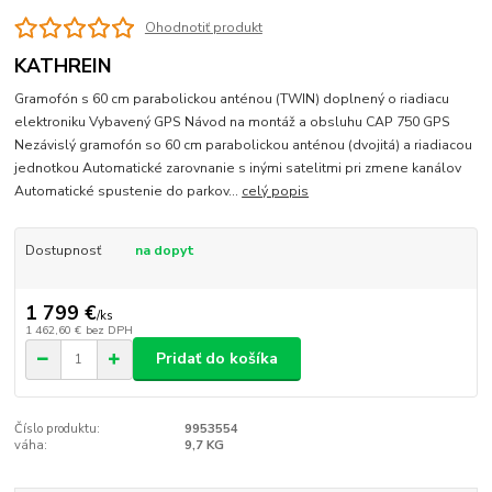
Ohodnotiť produkt
KATHREIN
Gramofón s 60 cm parabolickou anténou (TWIN) doplnený o riadiacu
elektroniku Vybavený GPS Návod na montáž a obsluhu CAP 750 GPS
Nezávislý gramofón so 60 cm parabolickou anténou (dvojitá) a riadiacou
jednotkou Automatické zarovnanie s inými satelitmi pri zmene kanálov
Automatické spustenie do parkov...
celý popis
Dostupnosť
na dopyt
1 799 €
/
ks
1 462,60 €
bez DPH
Pridať do košíka
Číslo produktu:
9953554
váha:
9,7 KG