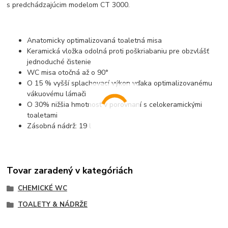
s predchádzajúcim modelom CT 3000.
Anatomicky optimalizovaná toaletná misa
Keramická vložka odolná proti poškriabaniu pre obzvlášť
jednoduché čistenie
WC misa otočná až o 90°
O 15 % vyšší splachovací výkon vďaka optimalizovanému
vákuovému lámači
O 30% nižšia hmotnosť v porovnaní s celokeramickými
toaletami
Zásobná nádrž: 19 l
Tovar zaradený v kategóriách
CHEMICKÉ WC
TOALETY & NÁDRŽE