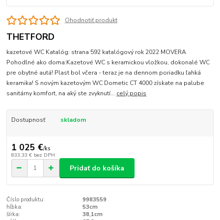
Ohodnotiť produkt
THETFORD
kazetové WC Katalóg: strana 592 katalógový rok 2022 MOVERA
Pohodlné ako doma:Kazetové WC s keramickou vložkou, dokonalé WC
pre obytné autá! Plast bol včera - teraz je na dennom poriadku ľahká
keramika! S novým kazetovým WC Dometic CT 4000 získate na palube
sanitárny komfort, na aký ste zvyknutí...
celý popis
Dostupnosť
skladom
1 025 €
/
ks
833,33 €
bez DPH
Pridať do košíka
Číslo produktu:
9983559
hĺbka:
53cm
šírka:
38,1cm