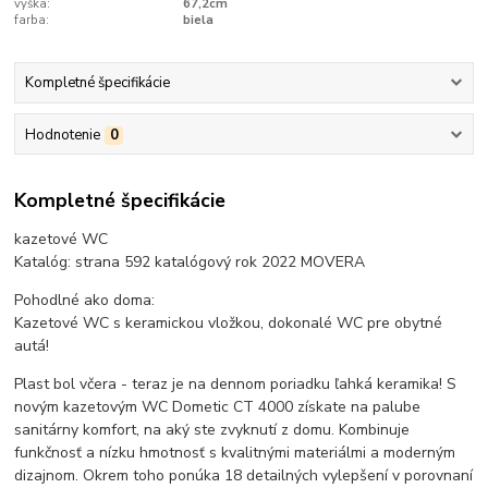
výška:
67,2cm
farba:
biela
Kompletné špecifikácie
Hodnotenie
0
Kompletné špecifikácie
kazetové WC
Katalóg: strana 592 katalógový rok 2022 MOVERA
Pohodlné ako doma:
Kazetové WC s keramickou vložkou, dokonalé WC pre obytné
autá!
Plast bol včera - teraz je na dennom poriadku ľahká keramika! S
novým kazetovým WC Dometic CT 4000 získate na palube
sanitárny komfort, na aký ste zvyknutí z domu. Kombinuje
funkčnosť a nízku hmotnosť s kvalitnými materiálmi a moderným
dizajnom. Okrem toho ponúka 18 detailných vylepšení v porovnaní