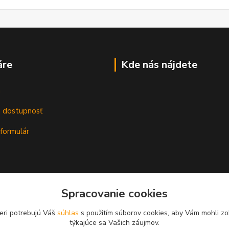
áre
Kde nás nájdete
m
a dostupnosť
formulár
Spracovanie cookies
eri potrebujú Váš
súhlas
s použitím súborov cookies, aby Vám mohli zo
týkajúce sa Vašich záujmov.