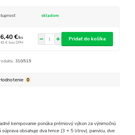
tupnosť
skladom
6,40 €
/
ks
Pridať do košíka
,41 €
bez DPH
roduktu:
310/519
Hodnotenie
0
ákladné kempovanie ponúka prémiový výkon za výnimočnú
 súprava obsahuje dva hrnce (3 + 5 litrov), panvicu, dve