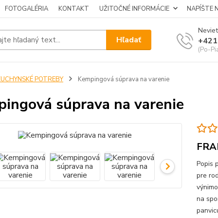
FOTOGALÉRIA
KONTAKT
UŽITOČNÉ INFORMÁCIE
NAPÍŠTE 
Neviet
Hľadať
+421
(Po-Pi
KUCHYNSKÉ POTREBY
Kempingová súprava na varenie
ingová súprava na varenie
FRA
Popis 
pre ro
výnimo
na spo
panvicu