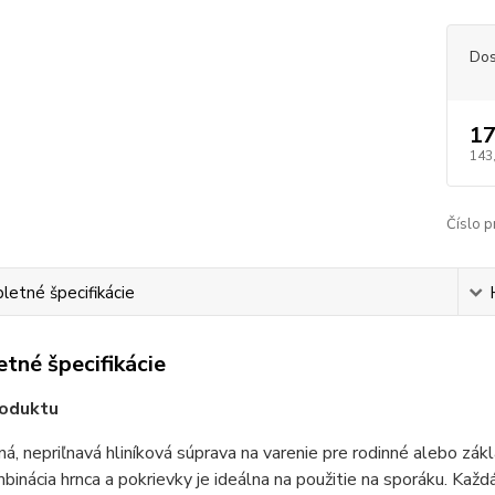
Dos
17
143
Číslo p
etné špecifikácie
tné špecifikácie
roduktu
, nepriľnavá hliníková súprava na varenie pre rodinné alebo z
binácia hrnca a pokrievky je ideálna na použitie na sporáku. Každá