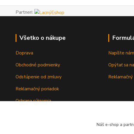
Partneri:
Všetko o nákupe
Formul
Doprava
Napíšte ná
Obchodné podmienky
Opýtať sa n
Odstúpenie od zmluvy
Reklamačný 
Reklamačný poriadok
Ochrana súkromia
Záručné podmienky
Náš e-shop a partn