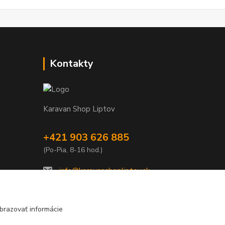
Kontakty
Karavan Shop Liptov
+421 903 626 885
(Po-Pia, 8-16 hod.)
info@karavanshopliptov.sk
brazovať informácie