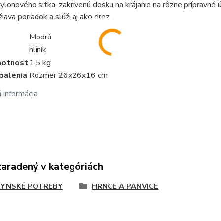
nylonového sitka, zakrivenú dosku na krájanie na rôzne prípravné ú
iava poriadok a slúži aj ako drez. .
Modrá
l
hliník
motnost
1,5 kg
balenia
Rozmer 26x26x16 cm
 informácia
zaradený v kategóriách
YNSKÉ POTREBY
HRNCE A PANVICE