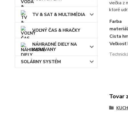
viečka z 
ktoré udrž
TV & SAT & MULTIMÉDIA
Farba
materiá
VOĽNÝ ČAS & HRAČKY
Cista h
Veľkosť 
NÁHRADNÉ DIELY NA
KARAVANY
Technická
SOLÁRNY SYSTÉM
Tovar 
KUCH