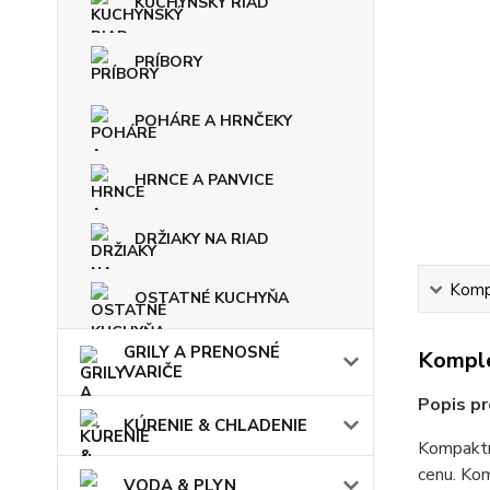
KUCHYNSKÝ RIAD
PRÍBORY
POHÁRE A HRNČEKY
HRNCE A PANVICE
DRŽIAKY NA RIAD
Kompl
OSTATNÉ KUCHYŇA
GRILY A PRENOSNÉ
Komple
VARIČE
Popis p
KÚRENIE & CHLADENIE
Kompaktná
cenu. Kom
VODA & PLYN