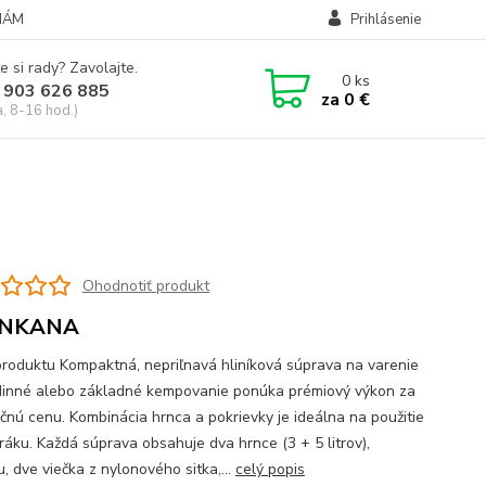
NÁM
Prihlásenie
e si rady? Zavolajte.
0
ks
 903 626 885
za
0 €
a, 8-16 hod.)
Ohodnotiť produkt
NKANA
produktu Kompaktná, nepriľnavá hliníková súprava na varenie
dinné alebo základné kempovanie ponúka prémiový výkon za
čnú cenu. Kombinácia hrnca a pokrievky je ideálna na použitie
ráku. Každá súprava obsahuje dva hrnce (3 + 5 litrov),
, dve viečka z nylonového sitka,...
celý popis