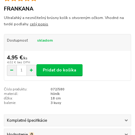
FRANKANA
Ultraľahký a nezničiteľný brúsny kolík s otvoreným očkom. Vhodné na
tvrdé podlahy.
celý popis
Dostupnosť
skladom
4,95 €
/
ks
4,02 €
bez DPH
Pridať do košíka
Číslo produktu:
072/580
materiál:
hliník
dĺžka:
18 cm
balenie:
3 kusy
Kompletné špecifikácie
Hodnotenie
0