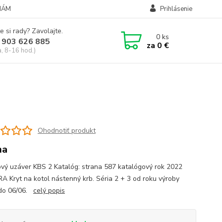
NÁM
Prihlásenie
e si rady? Zavolajte.
0
ks
 903 626 885
za
0 €
a, 8-16 hod.)
Ohodnotiť produkt
ma
vý uzáver KBS 2 Katalóg: strana 587 katalógový rok 2022
 Kryt na kotol nástenný krb. Séria 2 + 3 od roku výroby
 do 06/06.
celý popis