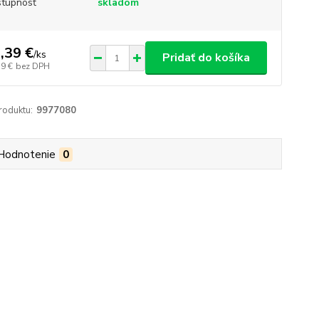
tupnosť
skladom
,39 €
/
ks
Pridať do košíka
59 €
bez DPH
roduktu:
9977080
Hodnotenie
0