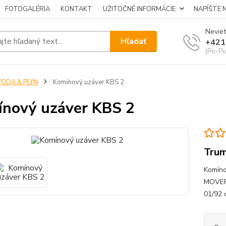
FOTOGALÉRIA
KONTAKT
UŽITOČNÉ INFORMÁCIE
NAPÍŠTE 
Neviet
Hľadať
+421
(Po-Pi
VODA & PLYN
Komínový uzáver KBS 2
nový uzáver KBS 2
Tru
Komíno
MOVERA
01/92