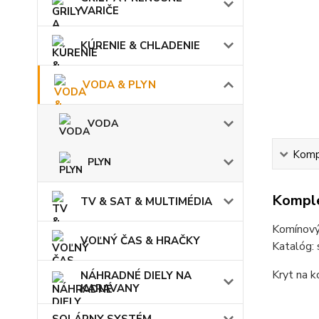
VARIČE
KÚRENIE & CHLADENIE
VODA & PLYN
VODA
Kompl
PLYN
Komple
TV & SAT & MULTIMÉDIA
Komínový
VOĽNÝ ČAS & HRAČKY
Katalóg:
Kryt na k
NÁHRADNÉ DIELY NA
KARAVANY
SOLÁRNY SYSTÉM