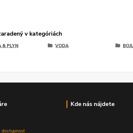
zaradený v kategóriách
 & PLYN
VODA
BOJ
áre
Kde nás nájdete
m
a dostupnosť