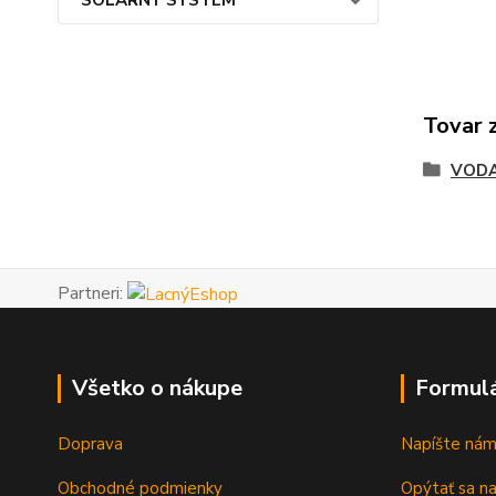
Tovar 
VODA
Partneri:
Všetko o nákupe
Formul
Doprava
Napíšte ná
Obchodné podmienky
Opýtať sa n