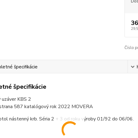
Dos
36
29,
Číslo p
etné špecifikácie
tné špecifikácie
 uzáver KBS 2
 strana 587 katalógový rok 2022 MOVERA
otol nástenný krb. Séria 2 + 3 od roku výroby 01/92 do 06/06.