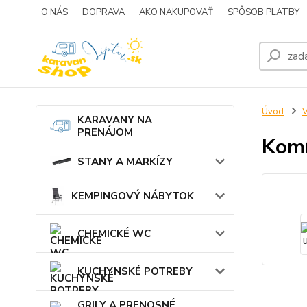
O NÁS
DOPRAVA
AKO NAKUPOVAŤ
SPÔSOB PLATBY
Úvod
KARAVANY NA
PRENÁJOM
Komí
STANY A MARKÍZY
KEMPINGOVÝ NÁBYTOK
CHEMICKÉ WC
KUCHYNSKÉ POTREBY
GRILY A PRENOSNÉ