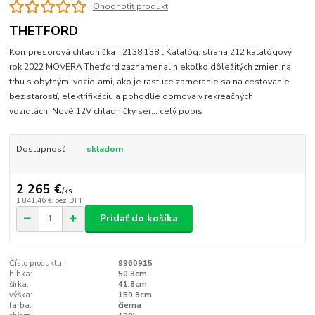
Ohodnotiť produkt
THETFORD
Kompresorová chladnička T2138 138 l Katalóg: strana 212 katalógový
rok 2022 MOVERA Thetford zaznamenal niekoľko dôležitých zmien na
trhu s obytnými vozidlami, ako je rastúce zameranie sa na cestovanie
bez starostí, elektrifikáciu a pohodlie domova v rekreačných
vozidlách. Nové 12V chladničky sér...
celý popis
Dostupnosť
skladom
2 265 €
/
ks
1 841,46 €
bez DPH
Pridať do košíka
Číslo produktu:
9960915
hĺbka:
50,3cm
šírka:
41,8cm
výška:
159,8cm
farba:
čierna