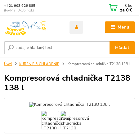
0
ks
+421 903 626 885
za
0 €
(Po-Pia, 8-16 hod.)
Menu
Hľadať
Úvod
KÚRENIE & CHLADENIE
Kompresorová chladnička T2138 138 l
Kompresorová chladnička T2138
138 l