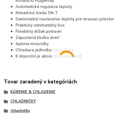
inštaláciu Plug&Play
Automatická regulácia teploty
Klimatická trieda SN-T
Samostatné nastavenie teploty pre mraziaci priestor
Praktický odnímateľný box
Flexibilný držiak potravín
Zapustená kľučka dverí
teplota mrazničky
Chladiaca jednotka na podlahe
K dispozícii je absorpčný ekvivalent
Tovar zaradený v kategóriách
KÚRENIE & CHLADENIE
CHLADNIČKY
chladničky