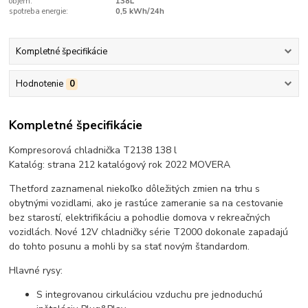
objem:
138L
spotreba energie:
0,5 kWh/24h
Kompletné špecifikácie
Hodnotenie
0
Kompletné špecifikácie
Kompresorová chladnička T2138 138 l
Katalóg: strana 212 katalógový rok 2022 MOVERA
Thetford zaznamenal niekoľko dôležitých zmien na trhu s
obytnými vozidlami, ako je rastúce zameranie sa na cestovanie
bez starostí, elektrifikáciu a pohodlie domova v rekreačných
vozidlách. Nové 12V chladničky série T2000 dokonale zapadajú
do tohto posunu a mohli by sa stať novým štandardom.
Hlavné rysy:
S integrovanou cirkuláciou vzduchu pre jednoduchú