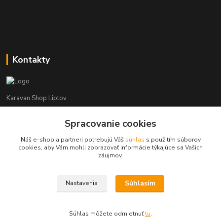
Kontakty
Karavan Shop Liptov
Spracovanie cookies
+421 903 626 885
(Po-Pia, 8-16 hod.)
Náš e-shop a partneri potrebujú Váš
súhlas
s použitím súborov
cookies, aby Vám mohli zobrazovať informácie týkajúce sa Vašich
info@karavanshopliptov.sk
záujmov.
Súhlasím
Nastavenia
Súhlas môžete odmietnuť
tu
.
Vytvorené na
Eshop-rychlo.sk