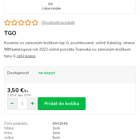
Ohodnotiť produkt
TGO
Kovanie so zárezným krúžkom typ G, pozinkované, voľné Katalóg: strana
999 katalógový rok 2022 voľné položky Tvarovka so zárezným krúžkom
typu G
celý popis
Dostupnosť
na dopyt
3,50 €
/
ks
2,85 €
bez DPH
Pridať do košíka
Číslo produktu:
9942545
hĺbka:
2cm
šírka:
2cm
výška:
5cm