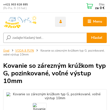
0
ks
+421 903 626 885
za
0 €
(Po-Pia, 8-16 hod.)
Menu
Hľadať
Úvod
VODA & PLYN
Kovanie so zárezným krúžkom typ G, pozinkované,
voľné výstup 10mm
Kovanie so zárezným krúžkom typ
G, pozinkované, voľné výstup
10mm