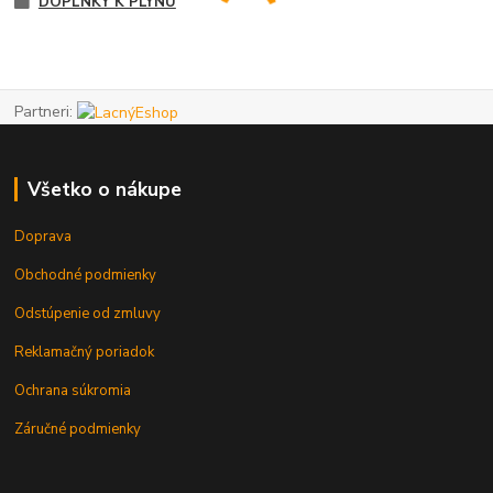
DOPLNKY K PLYNU
Partneri:
Všetko o nákupe
Doprava
Obchodné podmienky
Odstúpenie od zmluvy
Reklamačný poriadok
Ochrana súkromia
Záručné podmienky