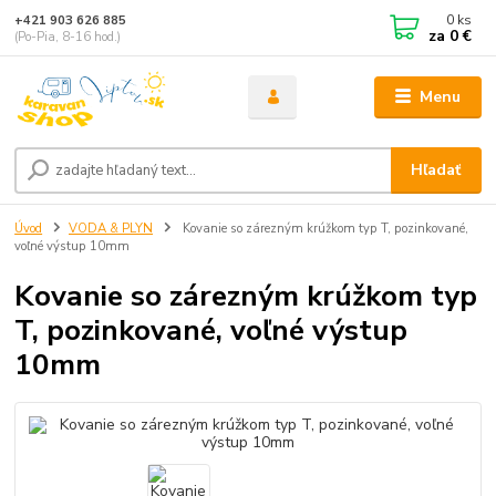
0
ks
+421 903 626 885
za
0 €
(Po-Pia, 8-16 hod.)
Menu
Hľadať
Úvod
VODA & PLYN
Kovanie so zárezným krúžkom typ T, pozinkované,
voľné výstup 10mm
Kovanie so zárezným krúžkom typ
T, pozinkované, voľné výstup
10mm