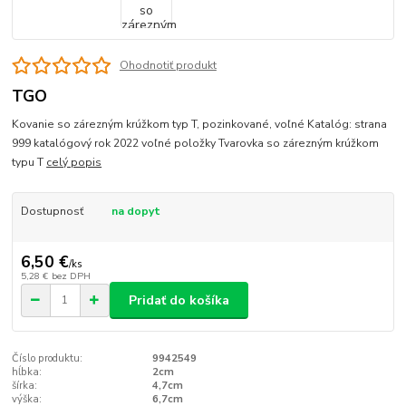
Ohodnotiť produkt
TGO
Kovanie so zárezným krúžkom typ T, pozinkované, voľné Katalóg: strana
999 katalógový rok 2022 voľné položky Tvarovka so zárezným krúžkom
typu T
celý popis
Dostupnosť
na dopyt
6,50 €
/
ks
5,28 €
bez DPH
Pridať do košíka
Číslo produktu:
9942549
hĺbka:
2cm
šírka:
4,7cm
výška:
6,7cm