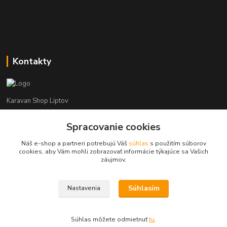
Kontakty
Karavan Shop Liptov
Spracovanie cookies
+421 903 626 885
(Po-Pia, 8-16 hod.)
Náš e-shop a partneri potrebujú Váš
súhlas
s použitím súborov
cookies, aby Vám mohli zobrazovať informácie týkajúce sa Vašich
info@karavanshopliptov.sk
záujmov.
Súhlasím
Nastavenia
Súhlas môžete odmietnuť
tu
.
Vytvorené na
Eshop-rychlo.sk