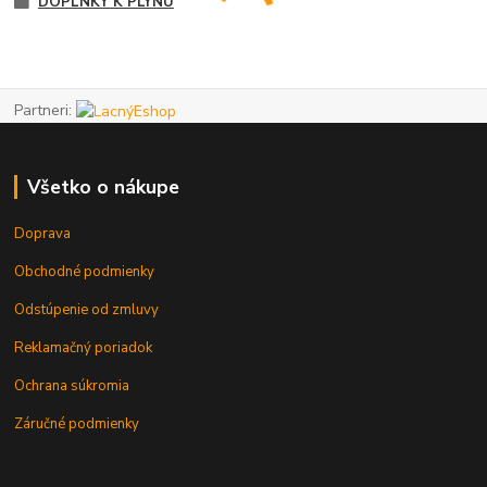
DOPLNKY K PLYNU
Partneri:
Všetko o nákupe
Doprava
Obchodné podmienky
Odstúpenie od zmluvy
Reklamačný poriadok
Ochrana súkromia
Záručné podmienky