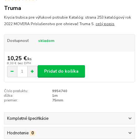
Truma
Krycia trubica pre výfukové potrubie Katalóg: strana 253 katalógový rok
2022 MOVERA Príslušenstvo pre ohrievač Truma S.
celý popis
Dostupnosť
skladom
10,25 €
/
ks
8,33 €
bez DPH
Pridať do košíka
Číslo produktu:
9954740
dĺžka:
1m
priemier:
75mm
Kompletné špecifikácie
Hodnotenie
0