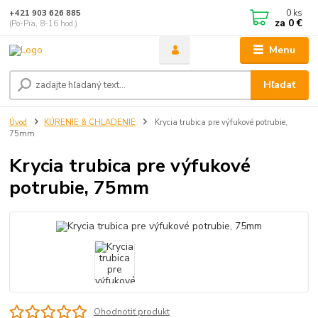
0
ks
+421 903 626 885
za
0 €
(Po-Pia, 8-16 hod.)
Menu
Hľadať
Úvod
KÚRENIE & CHLADENIE
Krycia trubica pre výfukové potrubie,
75mm
Krycia trubica pre výfukové
potrubie, 75mm
Ohodnotiť produkt