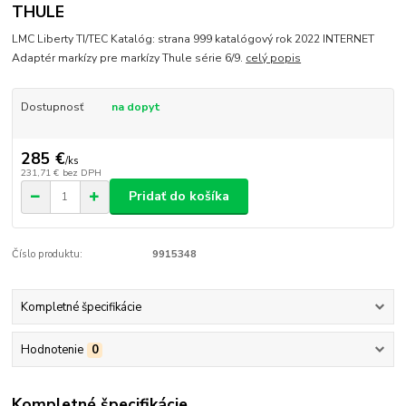
THULE
LMC Liberty TI/TEC Katalóg: strana 999 katalógový rok 2022 INTERNET
Adaptér markízy pre markízy Thule série 6/9.
celý popis
Dostupnosť
na dopyt
285 €
/
ks
231,71 €
bez DPH
Pridať do košíka
Číslo produktu:
9915348
Kompletné špecifikácie
Hodnotenie
0
Kompletné špecifikácie