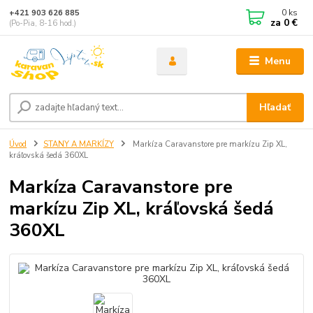
0
ks
+421 903 626 885
za
0 €
(Po-Pia, 8-16 hod.)
Menu
Hľadať
Úvod
STANY A MARKÍZY
Markíza Caravanstore pre markízu Zip XL,
kráľovská šedá 360XL
Markíza Caravanstore pre
markízu Zip XL, kráľovská šedá
360XL