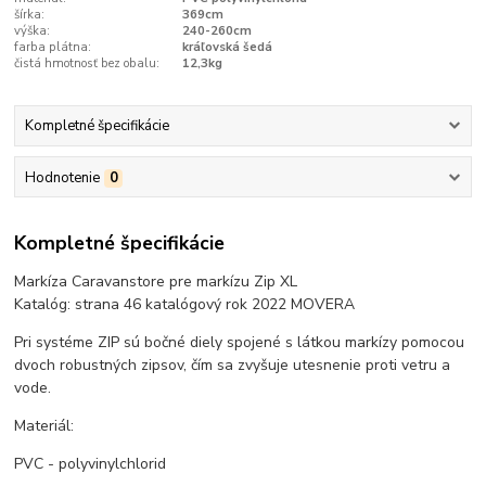
šírka:
369cm
výška:
240-260cm
farba plátna:
kráľovská šedá
čistá hmotnosť bez obalu:
12,3kg
Kompletné špecifikácie
Hodnotenie
0
Kompletné špecifikácie
Markíza Caravanstore pre markízu Zip XL
Katalóg: strana 46 katalógový rok 2022 MOVERA
Pri systéme ZIP sú bočné diely spojené s látkou markízy pomocou
dvoch robustných zipsov, čím sa zvyšuje utesnenie proti vetru a
vode.
Materiál:
PVC - polyvinylchlorid