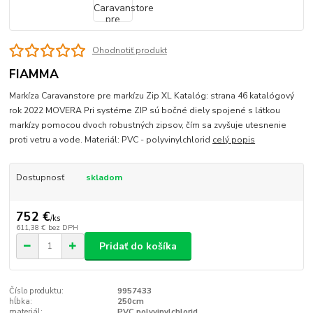
Ohodnotiť produkt
FIAMMA
Markíza Caravanstore pre markízu Zip XL Katalóg: strana 46 katalógový
rok 2022 MOVERA Pri systéme ZIP sú bočné diely spojené s látkou
markízy pomocou dvoch robustných zipsov, čím sa zvyšuje utesnenie
proti vetru a vode. Materiál: PVC - polyvinylchlorid
celý popis
Dostupnosť
skladom
752 €
/
ks
611,38 €
bez DPH
Pridať do košíka
Číslo produktu:
9957433
hĺbka:
250cm
materiál:
PVC polyvinylchlorid