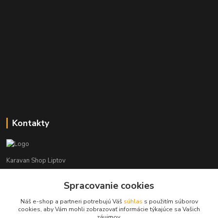
Kontakty
Karavan Shop Liptov
Spracovanie cookies
+421 903 626 885
(Po-Pia, 8-16 hod.)
Náš e-shop a partneri potrebujú Váš
súhlas
s použitím súborov
cookies, aby Vám mohli zobrazovať informácie týkajúce sa Vašich
info@karavanshopliptov.sk
záujmov.