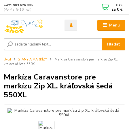
0
ks
+421 903 626 885
za
0 €
(Po-Pia, 8-16 hod.)
Menu
Hľadať
Úvod
STANY A MARKÍZY
Markíza Caravanstore pre markízu Zip XL,
kráľovská šedá 550XL
Markíza Caravanstore pre
markízu Zip XL, kráľovská šedá
550XL