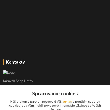
Kontakty
Karavan Shop Liptov
Spracovanie cookies
+421 903 626 885
(Po-Pia, 8-16 hod.)
Náš e-shop a partneri potrebujú Váš
súhlas
s použitím súborov
cookies, aby Vám mohli zobrazovať informácie týkajúce sa Vašich
info@karavanshopliptov.sk
záujmov.