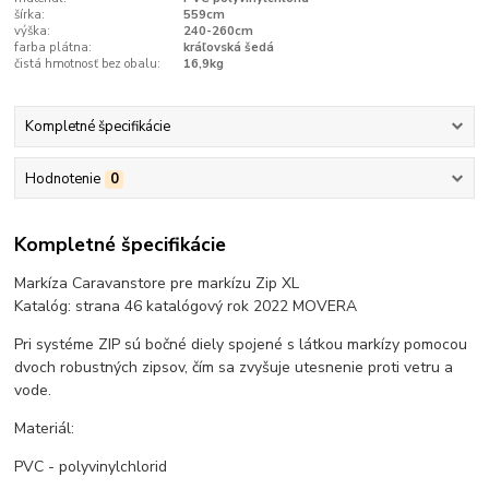
šírka:
559cm
výška:
240-260cm
farba plátna:
kráľovská šedá
čistá hmotnosť bez obalu:
16,9kg
Kompletné špecifikácie
Hodnotenie
0
Kompletné špecifikácie
Markíza Caravanstore pre markízu Zip XL
Katalóg: strana 46 katalógový rok 2022 MOVERA
Pri systéme ZIP sú bočné diely spojené s látkou markízy pomocou
dvoch robustných zipsov, čím sa zvyšuje utesnenie proti vetru a
vode.
Materiál:
PVC - polyvinylchlorid