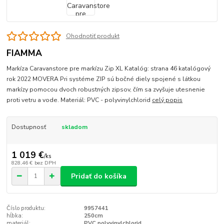
Ohodnotiť produkt
FIAMMA
Markíza Caravanstore pre markízu Zip XL Katalóg: strana 46 katalógový
rok 2022 MOVERA Pri systéme ZIP sú bočné diely spojené s látkou
markízy pomocou dvoch robustných zipsov, čím sa zvyšuje utesnenie
proti vetru a vode. Materiál: PVC - polyvinylchlorid
celý popis
Dostupnosť
skladom
1 019 €
/
ks
828,46 €
bez DPH
Pridať do košíka
Číslo produktu:
9957441
hĺbka:
250cm
materiál:
PVC polyvinylchlorid