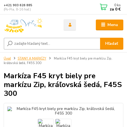
0
ks
+421 903 626 885
za
0 €
(Po-Pia, 8-16 hod.)
Menu
Hľadať
Úvod
STANY A MARKÍZY
Markíza F45 kryt biely pre markízu Zip,
kráľovská šedá, F45S 300
Markíza F45 kryt biely pre
markízu Zip, kráľovská šedá, F45S
300