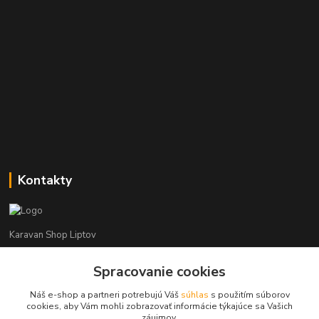
Kontakty
Karavan Shop Liptov
Spracovanie cookies
+421 903 626 885
(Po-Pia, 8-16 hod.)
Náš e-shop a partneri potrebujú Váš
súhlas
s použitím súborov
cookies, aby Vám mohli zobrazovať informácie týkajúce sa Vašich
info@karavanshopliptov.sk
záujmov.