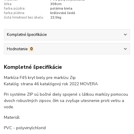
šírka:
308cm
farba púzdra:
polárna biela
farba plátna:
kráľovská šedá
čistá hmotnosť bez obalu:
23,5kg
Kompletné špecifikácie
Hodnotenie
0
Kompletné špecifikácie
Markíza F45 kryt biely pre markízu Zip
Katalóg: strana 46 katalógový rok 2022 MOVERA
Pri systéme ZIP sú bočné diely spojené s látkou markízy pomocou
dvoch robustných zipsov, čím sa zvyšuje utesnenie proti vetru a
vode.
Materiál:
PVC - polyvinylchlorid