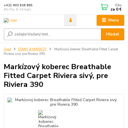
0
ks
+421 903 626 885
za
0 €
(Po-Pia, 8-16 hod.)
Menu
Hľadať
Úvod
STANY A MARKÍZY
Markízový koberec Breathable Fitted Carpet
Riviera sivý, pre Riviera 390
Markízový koberec Breathable
Fitted Carpet Riviera sivý, pre
Riviera 390