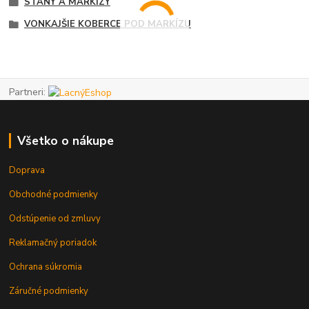
STANY A MARKÍZY
VONKAJŠIE KOBERCE POD MARKÍZU
Partneri:
Všetko o nákupe
Doprava
Obchodné podmienky
Odstúpenie od zmluvy
Reklamačný poriadok
Ochrana súkromia
Záručné podmienky