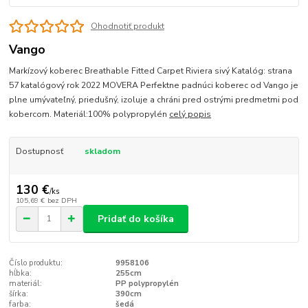
Ohodnotiť produkt
Vango
Markízový koberec Breathable Fitted Carpet Riviera sivý Katalóg: strana
57 katalógový rok 2022 MOVERA Perfektne padnúci koberec od Vango je
plne umývateľný, priedušný, izoluje a chráni pred ostrými predmetmi pod
kobercom. Materiál:100% polypropylén
celý popis
Dostupnosť
skladom
130 €
/
ks
105,69 €
bez DPH
Pridať do košíka
Číslo produktu:
9958106
hĺbka:
255cm
materiál:
PP polypropylén
šírka:
390cm
farba:
šedá