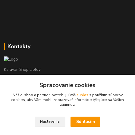
Kontakty
Karavan Shop Liptov
Spracovanie cookies
+421 903 626 885
(Po-Pia, 8-16 hod.)
Náš e-shop a partneri potrebujú Váš
súhlas
s použitím súborov
cookies, aby Vám mohli zobrazovať informácie týkajúce sa Vašich
info@karavanshopliptov.sk
záujmov.
Súhlasím
Nastavenia