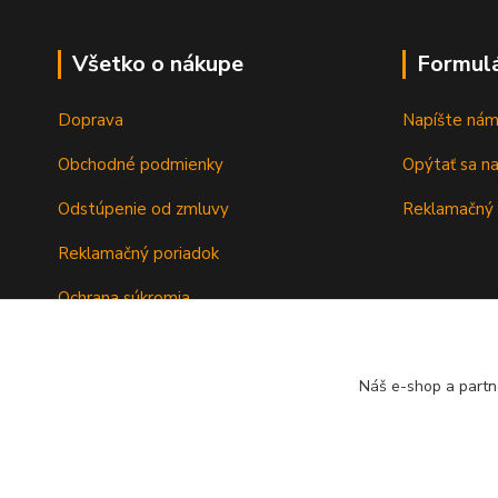
Všetko o nákupe
Formul
Doprava
Napíšte ná
Obchodné podmienky
Opýtať sa n
Odstúpenie od zmluvy
Reklamačný 
Reklamačný poriadok
Ochrana súkromia
Záručné podmienky
Náš e-shop a partn