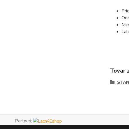
Pri
Odo
Mim
Ľah
Tovar 
STAN
Partneri: