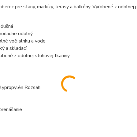
oberec pre stany, markízy, terasy a balkóny. Vyrobené z odolne
edušná
oriadne odolný
lné voči slnku a vode
ký a skladací
obené z odolnej stuhovej tkaniny
ypropylén Rozsah
prenášanie