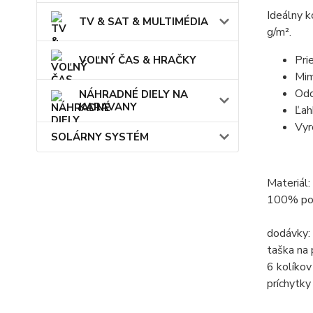
Ideálny k
TV & SAT & MULTIMÉDIA
g/m².
Pri
VOĽNÝ ČAS & HRAČKY
Mim
Odo
NÁHRADNÉ DIELY NA
KARAVANY
Ľah
Vyr
SOLÁRNY SYSTÉM
Materiál:
100% pol
dodávky:
taška na 
6 kolíkov
príchytky