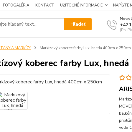
FOTOGALÉRIA
KONTAKT
UŽITOČNÉ INFORMÁCIE
NAPÍŠTE 
Neviet
Hľadať
+421
(Po-Pi
STANY A MARKÍZY
Markízový koberec farby Lux, hnedá 400cm x 250cm
ízový koberec farby Lux, hned
ARI
Markíz
MOVERA
balkón
pribli
vode Ľ