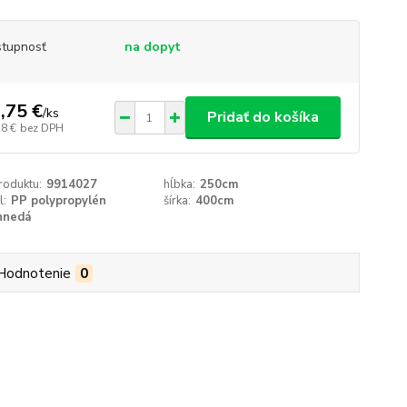
tupnosť
na dopyt
,75 €
/
ks
Pridať do košíka
28 €
bez DPH
roduktu:
9914027
hĺbka:
250cm
l:
PP polypropylén
šírka:
400cm
hnedá
Hodnotenie
0