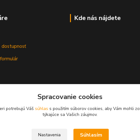
áre
Kde nás nájdete
m
a dostupnosť
formulár
Spracovanie cookies
eri potrebujú Váš
súhlas
s použitím súborov cookies, aby Vám mohli zo
týkajúce sa Vašich záujmov.
Súhlasím
Nastavenia