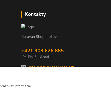
Kontakty
Karavan Shop Liptov
+421 903 626 885
(Po-Pia, 8-16 hod.)
info@karavanshopliptov.sk
brazovať informácie