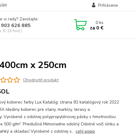
NÁM
Prihlásenie
e si rady? Zavolajte.
0
ks
 903 626 885
za
0 €
a, 8-16 hod.)
á 400cm x 250cm
Ohodnotiť produkt
SOL
ový koberec farby Lux Katalóg: strana 82 katalógový rok 2022
 Ideálny koberec pre stany, markízy, terasy a
y. Vyrobené z odolnej polypropylénovej pásky s hmotnosťou
žne 500 g/m². Priedušná Mimoriadne odolný Odolné voči slnku a
ahký a skladací Vyrobené z odolnej s...
celý popis