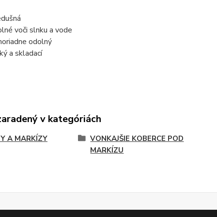
edušná
lné voči slnku a vode
oriadne odolný
ký a skladací
zaradený v kategóriách
Y A MARKÍZY
VONKAJŠIE KOBERCE POD
MARKÍZU