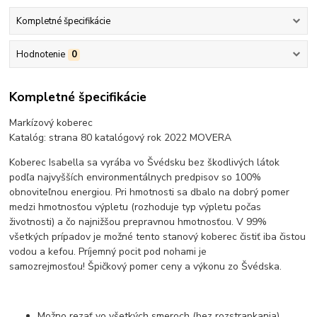
Kompletné špecifikácie
Hodnotenie
0
Kompletné špecifikácie
Markízový koberec
Katalóg: strana 80 katalógový rok 2022 MOVERA
Koberec Isabella sa vyrába vo Švédsku bez škodlivých látok
podľa najvyšších environmentálnych predpisov so 100%
obnoviteľnou energiou. Pri hmotnosti sa dbalo na dobrý pomer
medzi hmotnosťou výpletu (rozhoduje typ výpletu počas
životnosti) a čo najnižšou prepravnou hmotnosťou. V 99%
všetkých prípadov je možné tento stanový koberec čistiť iba čistou
vodou a kefou. Príjemný pocit pod nohami je
samozrejmosťou! Špičkový pomer ceny a výkonu zo Švédska.
Možno rezať vo všetkých smeroch (bez rozstrapkania)