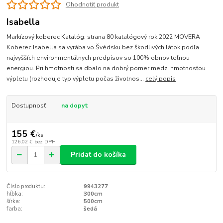
Ohodnotiť produkt
Isabella
Markízový koberec Katalóg: strana 80 katalógový rok 2022 MOVERA
Koberec Isabella sa vyrába vo Švédsku bez škodlivých látok podľa
najvyšších environmentálnych predpisov so 100% obnoviteľnou
energiou. Pri hmotnosti sa dbalo na dobrý pomer medzi hmotnosťou
výpletu (rozhoduje typ výpletu počas životnos...
celý popis
Dostupnosť
na dopyt
155 €
/
ks
126,02 €
bez DPH
Pridať do košíka
Číslo produktu:
9943277
hĺbka:
300cm
šírka:
500cm
farba:
šedá