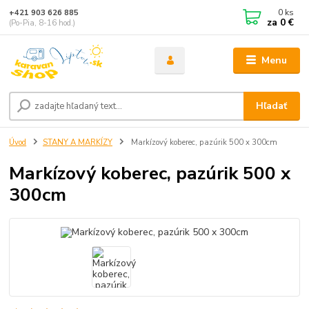
0
ks
+421 903 626 885
za
0 €
(Po-Pia, 8-16 hod.)
Menu
Hľadať
Úvod
STANY A MARKÍZY
Markízový koberec, pazúrik 500 x 300cm
Markízový koberec, pazúrik 500 x
300cm