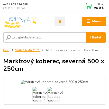
0
ks
+421 903 626 885
za
0 €
(Po-Pia, 8-16 hod.)
Menu
Hľadať
Úvod
STANY A MARKÍZY
Markízový koberec, severná 500 x 250cm
Markízový koberec, severná 500 x
250cm