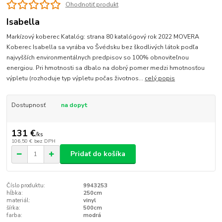
Ohodnotiť produkt
Isabella
Markízový koberec Katalóg: strana 80 katalógový rok 2022 MOVERA
Koberec Isabella sa vyrába vo Švédsku bez škodlivých látok podľa
najvyšších environmentálnych predpisov so 100% obnoviteľnou
energiou. Pri hmotnosti sa dbalo na dobrý pomer medzi hmotnosťou
výpletu (rozhoduje typ výpletu počas životnos...
celý popis
Dostupnosť
na dopyt
131 €
/
ks
106,50 €
bez DPH
Pridať do košíka
Číslo produktu:
9943253
hĺbka:
250cm
materiál:
vinyl
šírka:
500cm
farba:
modrá