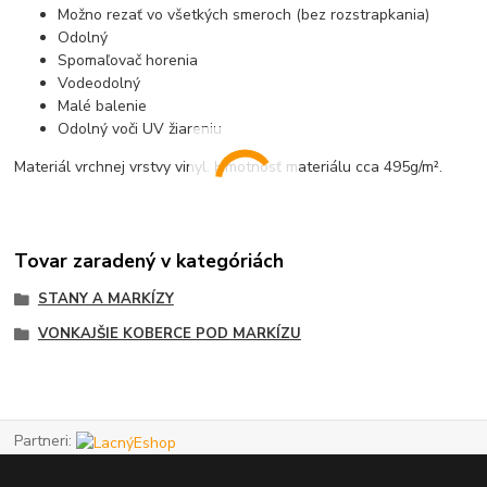
Možno rezať vo všetkých smeroch (bez rozstrapkania)
Odolný
Spomaľovač horenia
Vodeodolný
Malé balenie
Odolný voči UV žiareniu
Materiál vrchnej vrstvy vinyl. Hmotnosť materiálu cca 495g/m².
Tovar zaradený v kategóriách
STANY A MARKÍZY
VONKAJŠIE KOBERCE POD MARKÍZU
Partneri: