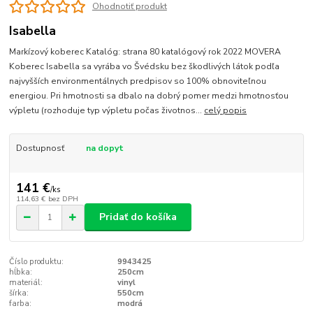
Ohodnotiť produkt
Isabella
Markízový koberec Katalóg: strana 80 katalógový rok 2022 MOVERA
Koberec Isabella sa vyrába vo Švédsku bez škodlivých látok podľa
najvyšších environmentálnych predpisov so 100% obnoviteľnou
energiou. Pri hmotnosti sa dbalo na dobrý pomer medzi hmotnosťou
výpletu (rozhoduje typ výpletu počas životnos...
celý popis
Dostupnosť
na dopyt
141 €
/
ks
114,63 €
bez DPH
Pridať do košíka
Číslo produktu:
9943425
hĺbka:
250cm
materiál:
vinyl
šírka:
550cm
farba:
modrá