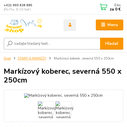
0
ks
+421 903 626 885
za
0 €
(Po-Pia, 8-16 hod.)
Menu
Hľadať
Úvod
STANY A MARKÍZY
Markízový koberec, severná 550 x 250cm
Markízový koberec, severná 550 x
250cm