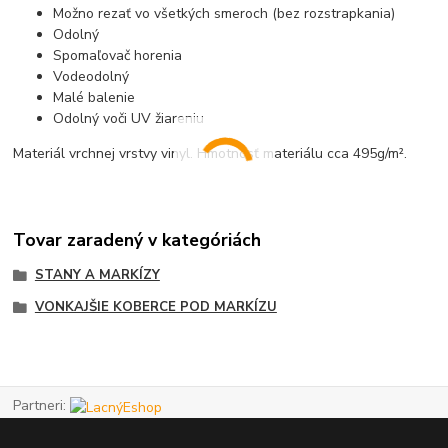
Možno rezať vo všetkých smeroch (bez rozstrapkania)
Odolný
Spomaľovač horenia
Vodeodolný
Malé balenie
Odolný voči UV žiareniu
Materiál vrchnej vrstvy vinyl. Hmotnosť materiálu cca 495g/m².
Tovar zaradený v kategóriách
STANY A MARKÍZY
VONKAJŠIE KOBERCE POD MARKÍZU
Partneri: