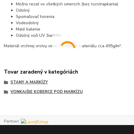
Možno rezať vo všetkých smeroch (bez rozstrapkania)
Odolný
Spomaľovač horenia
Vodeodolný
Malé balenie
Odolný voči UV žiareniu
Materiál vrchnej vrstvy vinyl. Hmotnosť materiálu cca 495g/m².
Tovar zaradený v kategóriách
STANY A MARKÍZY
VONKAJŠIE KOBERCE POD MARKÍZU
Partneri: