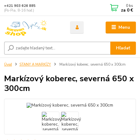
0
ks
+421 903 626 885
za
0 €
(Po-Pia, 8-16 hod.)
Menu
Hľadať
Úvod
STANY A MARKÍZY
Markízový koberec, severná 650 x 300cm
Markízový koberec, severná 650 x
300cm