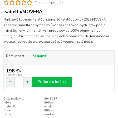
Ohodnotiť produkt
Isabella/MOVERA
Markízový koberec Katalóg: strana 80 katalógový rok 2022 MOVERA
Koberec Isabella sa vyrába vo Švédsku bez škodlivých látok podľa
najvyšších environmentálnych predpisov so 100% obnoviteľnou
energiou. Pri hmotnosti sa dbalo na dobrý pomer medzi hmotnosťou
výpletu (rozhoduje typ výpletu počas životnos...
celý popis
Dostupnosť
na dopyt
198 €
/
ks
160,98 €
bez DPH
Pridať do košíka
Číslo produktu:
9943437
hĺbka:
300cm
materiál:
vinyl
šírka:
650cm
farba:
modrá