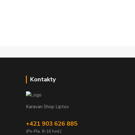
Kontakty
Karavan Shop Liptov
+421 903 626 885
(Po-Pia, 8-16 hod.)