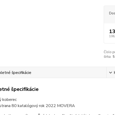
Dos
13
106
Číslo p
šírka:
5
etné špecifikácie
tné špecifikácie
ý koberec
 strana 80 katalógový rok 2022 MOVERA