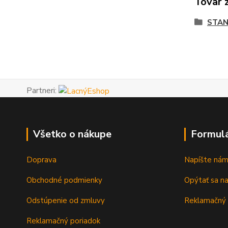
Tovar 
STAN
Partneri:
Všetko o nákupe
Formul
Doprava
Napíšte ná
Obchodné podmienky
Opýtať sa n
Odstúpenie od zmluvy
Reklamačný 
Reklamačný poriadok