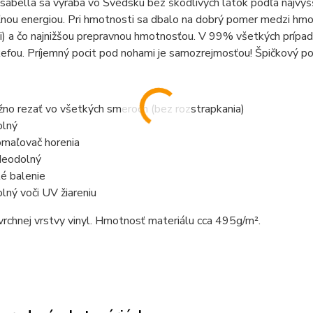
Isabella sa vyrába vo Švédsku bez škodlivých látok podľa najv
nou energiou. Pri hmotnosti sa dbalo na dobrý pomer medzi hmo
i) a čo najnižšou prepravnou hmotnosťou. V 99% všetkých prípado
efou. Príjemný pocit pod nohami je samozrejmosťou! Špičkový p
no rezať vo všetkých smeroch (bez rozstrapkania)
lný
maľovač horenia
eodolný
é balenie
lný voči UV žiareniu
vrchnej vrstvy vinyl. Hmotnosť materiálu cca 495g/m².