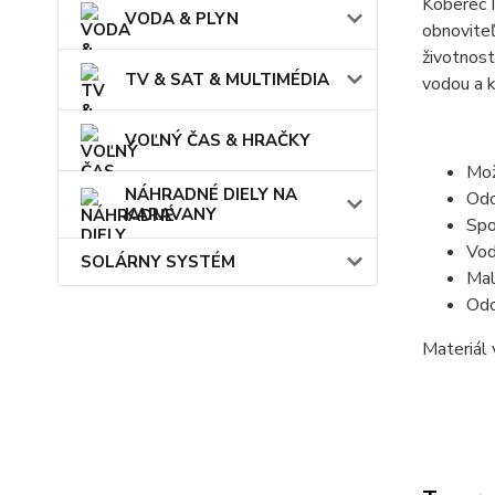
Koberec 
VODA & PLYN
obnoviteľ
životnost
TV & SAT & MULTIMÉDIA
vodou a k
VOĽNÝ ČAS & HRAČKY
Mož
NÁHRADNÉ DIELY NA
Odo
KARAVANY
Spo
Vod
SOLÁRNY SYSTÉM
Mal
Odo
Materiál 