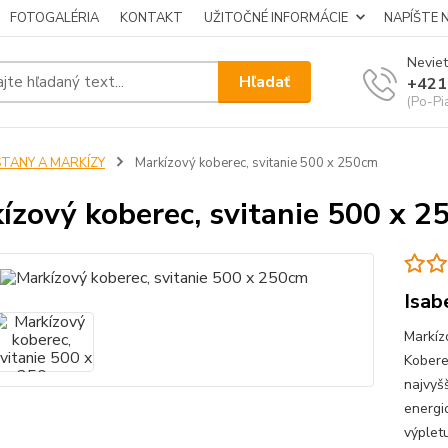
FOTOGALÉRIA
KONTAKT
UŽITOČNÉ INFORMÁCIE
NAPÍŠTE 
Neviet
Hľadať
+421
(Po-Pi
STANY A MARKÍZY
Markízový koberec, svitanie 500 x 250cm
ízový koberec, svitanie 500 x 
Isab
Markíz
Kobere
najvyš
energi
výplet