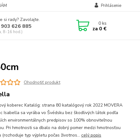
NÁM
Prihlásenie
e si rady? Zavolajte.
0
ks
 903 626 885
za
0 €
a, 8-16 hod.)
250cm
Ohodnotiť produkt
ella
ový koberec Katalóg: strana 80 katalógový rok 2022 MOVERA
c Isabella sa vyrába vo Švédsku bez škodlivých látok podľa
ších environmentálnych predpisov so 100% obnoviteľnou
ou. Pri hmotnosti sa dbalo na dobrý pomer medzi hmotnosťou
u (rozhoduje typ výpletu počas životnos...
celý popis