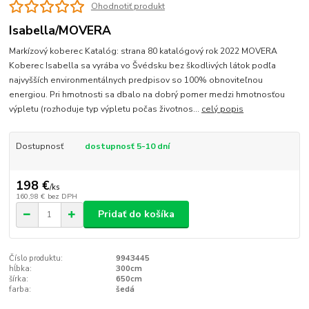
Ohodnotiť produkt
Isabella/MOVERA
Markízový koberec Katalóg: strana 80 katalógový rok 2022 MOVERA
Koberec Isabella sa vyrába vo Švédsku bez škodlivých látok podľa
najvyšších environmentálnych predpisov so 100% obnoviteľnou
energiou. Pri hmotnosti sa dbalo na dobrý pomer medzi hmotnosťou
výpletu (rozhoduje typ výpletu počas životnos...
celý popis
Dostupnosť
dostupnosť 5-10 dní
198 €
/
ks
160,98 €
bez DPH
Pridať do košíka
Číslo produktu:
9943445
hĺbka:
300cm
šírka:
650cm
farba:
šedá