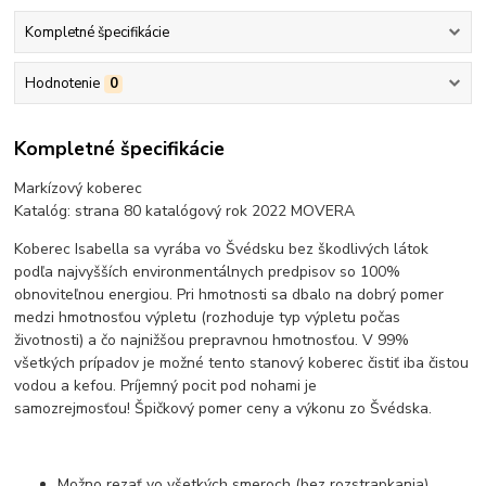
Kompletné špecifikácie
Hodnotenie
0
Kompletné špecifikácie
Markízový koberec
Katalóg: strana 80 katalógový rok 2022 MOVERA
Koberec Isabella sa vyrába vo Švédsku bez škodlivých látok
podľa najvyšších environmentálnych predpisov so 100%
obnoviteľnou energiou. Pri hmotnosti sa dbalo na dobrý pomer
medzi hmotnosťou výpletu (rozhoduje typ výpletu počas
životnosti) a čo najnižšou prepravnou hmotnosťou. V 99%
všetkých prípadov je možné tento stanový koberec čistiť iba čistou
vodou a kefou. Príjemný pocit pod nohami je
samozrejmosťou! Špičkový pomer ceny a výkonu zo Švédska.
Možno rezať vo všetkých smeroch (bez rozstrapkania)