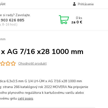
NÁM
Prihlásenie
e si rady? Zavolajte.
0
ks
 903 626 885
za
0 €
a, 8-16 hod.)
0 mm
 x AG 7/16 x28 1000 mm
Ohodnotiť produkt
ica 6,3x3,5 mm G 1/4 LH-ÜM x AG 7/16 x28 1000 mm
g: strana 266 katalógový rok 2022 MOVERA Na pripojenie
ého plynového regulátora k kartušovému variču alebo
ovému grilu
celý popis