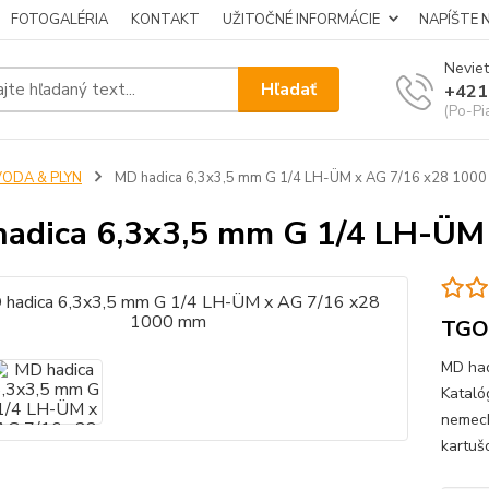
FOTOGALÉRIA
KONTAKT
UŽITOČNÉ INFORMÁCIE
NAPÍŠTE 
Neviet
Hľadať
+421
(Po-Pi
VODA & PLYN
MD hadica 6,3x3,5 mm G 1/4 LH-ÜM x AG 7/16 x28 100
adica 6,3x3,5 mm G 1/4 LH-ÜM
TGO
MD had
Kataló
nemeck
kartuš