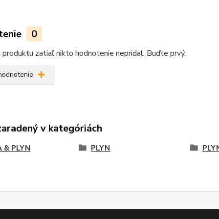
tenie
0
produktu zatiaľ nikto hodnotenie nepridal. Buďte prvý.
 hodnotenie
zaradený v kategóriách
 & PLYN
PLYN
PLY