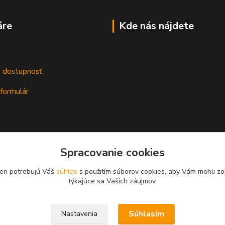
áre
Kde nás nájdete
m
a dostupnosť
formulár
Spracovanie cookies
eri potrebujú Váš
súhlas
s použitím súborov cookies, aby Vám mohli zo
týkajúce sa Vašich záujmov.
Súhlasím
Nastavenia