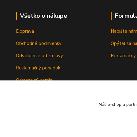
Všetko o nákupe
Formul
Doprava
Napíšte ná
Obchodné podmienky
Opýtať sa n
Odstúpenie od zmluvy
Reklamačný 
Reklamačný poriadok
Ochrana súkromia
Záručné podmienky
Náš e-shop a partn