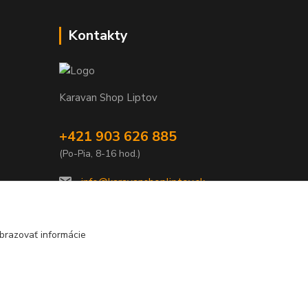
Kontakty
Karavan Shop Liptov
+421 903 626 885
(Po-Pia, 8-16 hod.)
info@karavanshopliptov.sk
brazovať informácie