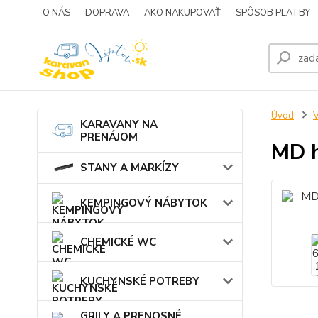
O NÁS
DOPRAVA
AKO NAKUPOVAŤ
SPÔSOB PLATBY
Úvod
KARAVANY NA
PRENÁJOM
MD h
STANY A MARKÍZY
KEMPINGOVÝ NÁBYTOK
CHEMICKÉ WC
KUCHYNSKÉ POTREBY
GRILY A PRENOSNÉ