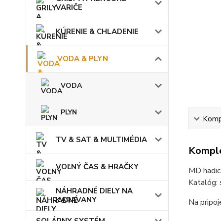
VARIČE
KÚRENIE & CHLADENIE
VODA & PLYN
VODA
PLYN
Kompl
TV & SAT & MULTIMÉDIA
Komple
VOĽNÝ ČAS & HRAČKY
MD hadi
Katalóg:
NÁHRADNÉ DIELY NA
KARAVANY
Na pripoj
SOLÁRNY SYSTÉM