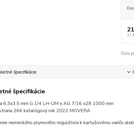
Dos
21
17,
Číslo p
etné špecifikácie
tné špecifikácie
ca 6,3x3,5 mm G 1/4 LH-ÜM x AG 7/16 x28 1000 mm
 strana 266 katalógový rok 2022 MOVERA
enie nemeckého plynového regulátora k kartušovému variču aleb