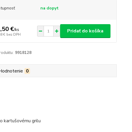
tupnosť
na dopyt
,50 €
/
ks
Pridať do košíka
48 €
bez DPH
roduktu:
9918128
Hodnotenie
0
o kartušovému grilu