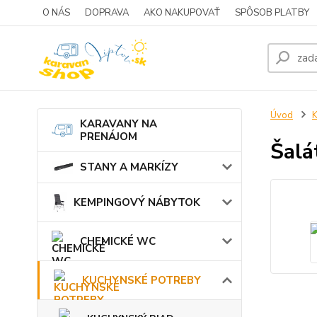
O NÁS
DOPRAVA
AKO NAKUPOVAŤ
SPÔSOB PLATBY
Úvod
KARAVANY NA
PRENÁJOM
Šalá
STANY A MARKÍZY
KEMPINGOVÝ NÁBYTOK
CHEMICKÉ WC
KUCHYNSKÉ POTREBY