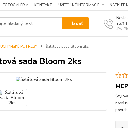
FOTOGALÉRIA
KONTAKT
UŽITOČNÉ INFORMÁCIE
NAPÍŠTE 
Neviet
Hľadať
+421
(Po-Pi
KUCHYNSKÉ POTREBY
Šalátová sada Bloom 2ks
tová sada Bloom 2ks
MEP
Štýlová
nový r
povrch