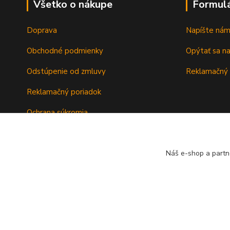
Všetko o nákupe
Formul
Doprava
Napíšte ná
Obchodné podmienky
Opýtať sa n
Odstúpenie od zmluvy
Reklamačný 
Reklamačný poriadok
Ochrana súkromia
Záručné podmienky
Náš e-shop a partn