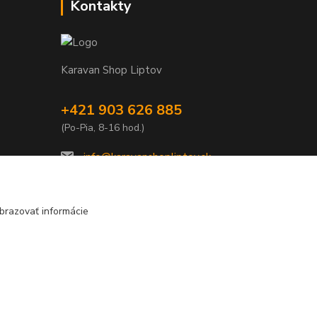
Kontakty
Karavan Shop Liptov
+421 903 626 885
(Po-Pia, 8-16 hod.)
info@karavanshopliptov.sk
brazovať informácie