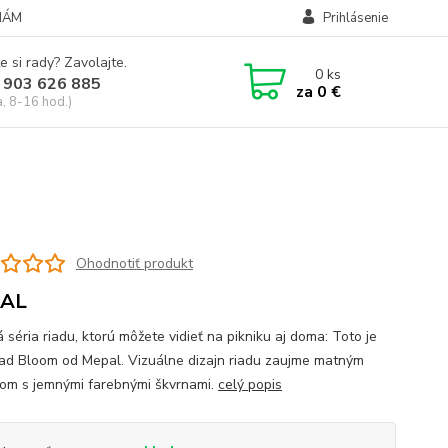
NÁM
Prihlásenie
e si rady? Zavolajte.
0
ks
 903 626 885
za
0 €
a, 8-16 hod.)
Ohodnotiť produkt
AL
 séria riadu, ktorú môžete vidieť na pikniku aj doma: Toto je
iad Bloom od Mepal. Vizuálne dizajn riadu zaujme matným
om s jemnými farebnými škvrnami.
celý popis