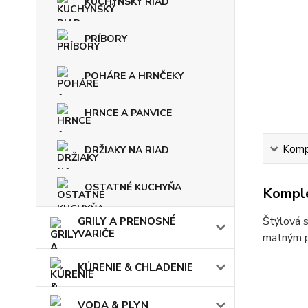
KUCHYNSKÝ RIAD
PRÍBORY
POHÁRE A HRNČEKY
HRNCE A PANVICE
Kompl
DRŽIAKY NA RIAD
OSTATNÉ KUCHYŇA
Komple
Štýlová s
GRILY A PRENOSNÉ
VARIČE
matným p
KÚRENIE & CHLADENIE
VODA & PLYN