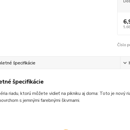
Dos
6,
5,68
Číslo p
etné špecifikácie
tné špecifikácie
éria riadu, ktorú môžete vidieť na pikniku aj doma: Toto je nový
ovrchom s jemnými farebnými škvrnami.