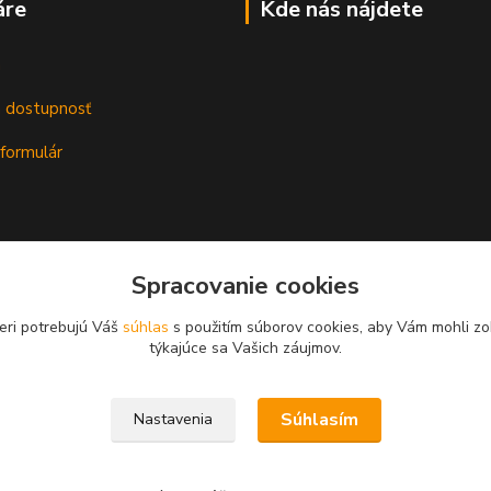
áre
Kde nás nájdete
m
a dostupnosť
formulár
Spracovanie cookies
eri potrebujú Váš
súhlas
s použitím súborov cookies, aby Vám mohli zo
týkajúce sa Vašich záujmov.
Súhlasím
Nastavenia