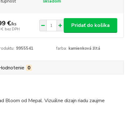
tupnosť
skladom
99 €
/
ks
Pridať do košíka
 €
bez DPH
roduktu:
9955541
farba:
kamienková žltá
Hodnotenie
0
 riad Bloom od Mepal.
Vizuálne dizajn riadu zaujme