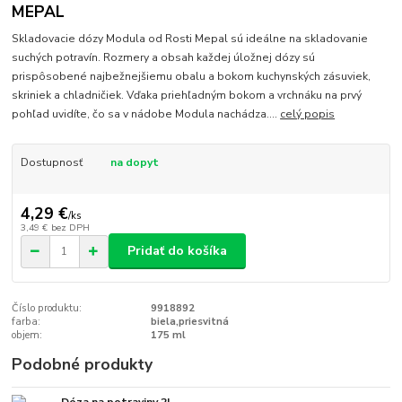
MEPAL
Skladovacie dózy Modula od Rosti Mepal sú ideálne na skladovanie
suchých potravín. Rozmery a obsah každej úložnej dózy sú
prispôsobené najbežnejšiemu obalu a bokom kuchynských zásuviek,
skriniek a chladničiek. Vďaka priehľadným bokom a vrchnáku na prvý
pohľad uvidíte, čo sa v nádobe Modula nachádza....
celý popis
Dostupnosť
na dopyt
4,29 €
/
ks
3,49 €
bez DPH
Pridať do košíka
Číslo produktu:
9918892
farba:
biela,priesvitná
objem:
175 ml
Podobné produkty