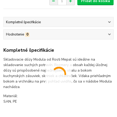
Pridať do košíka
Kompletné špecifikácie
Hodnotenie
0
Kompletné špecifikácie
Skladovacie dózy Modula od Rosti Mepal sú ideálne na
skladovanie suchých potravín. Rozmery a obsah každej úložnej
dózy sú prispôsobené najbežnejšiemu obalu a bokom
kuchynských zásuviek, skriniek a chladničiek. Vďaka priehľadným
bokom a vrchnáku na prvý pohľad uvidíte, čo sa v nádobe Modula
nachádza.
Materiál:
SAN, PE