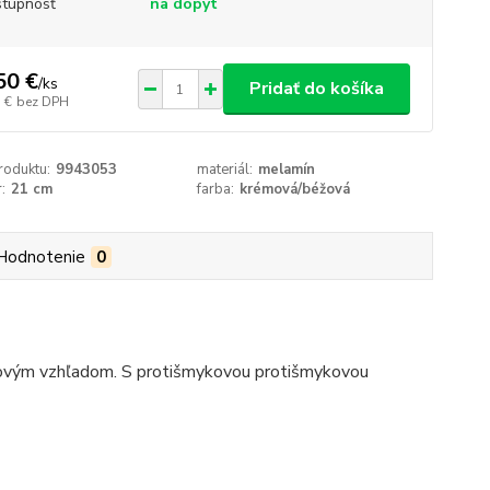
tupnosť
na dopyt
50 €
/
ks
Pridať do košíka
 €
bez DPH
roduktu:
9943053
materiál:
melamín
:
21 cm
farba:
krémová/béžová
Hodnotenie
0
novým vzhľadom.
S protišmykovou protišmykovou