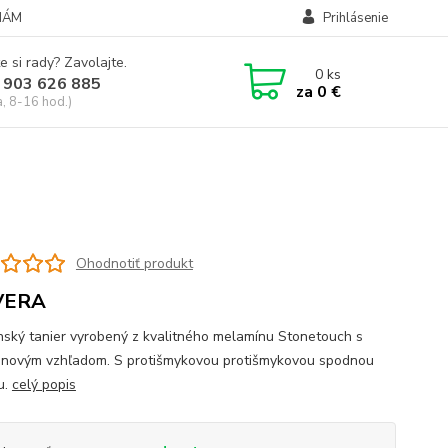
NÁM
Prihlásenie
e si rady? Zavolajte.
0
ks
 903 626 885
za
0 €
a, 8-16 hod.)
Ohodnotiť produkt
VERA
nský tanier vyrobený z kvalitného melamínu Stonetouch s
novým vzhľadom. S protišmykovou protišmykovou spodnou
u.
celý popis