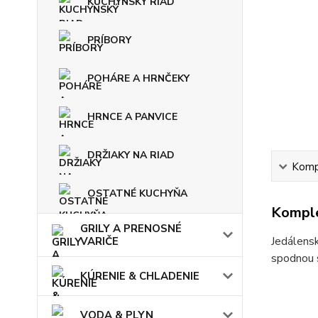
KUCHYNSKÝ RIAD
PRÍBORY
POHÁRE A HRNČEKY
HRNCE A PANVICE
DRŽIAKY NA RIAD
Kompl
OSTATNÉ KUCHYŇA
Komple
GRILY A PRENOSNÉ
Jedálens
VARIČE
spodnou 
KÚRENIE & CHLADENIE
VODA & PLYN