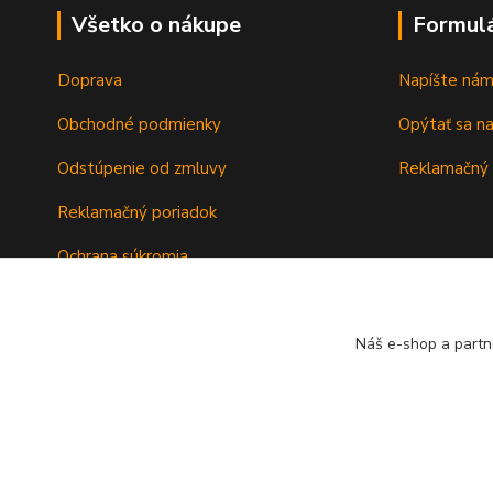
Všetko o nákupe
Formul
Doprava
Napíšte ná
Obchodné podmienky
Opýtať sa n
Odstúpenie od zmluvy
Reklamačný 
Reklamačný poriadok
Ochrana súkromia
Záručné podmienky
Náš e-shop a partn