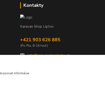
Kontakty
Karavan Shop Liptov
+421 903 626 885
(Po-Pia, 8-16 hod.)
info@karavanshopliptov.sk
brazovať informácie