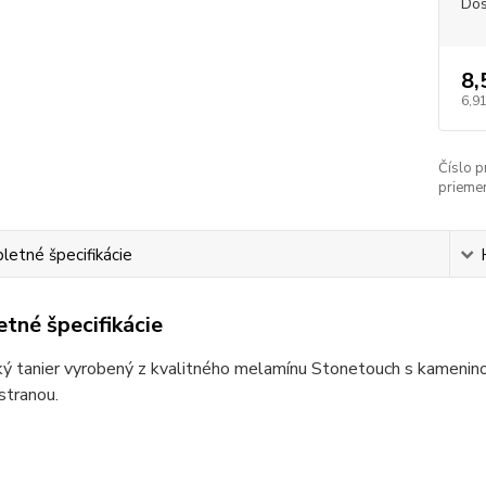
Dos
8,
6,91
Číslo p
priemer
etné špecifikácie
tné špecifikácie
ký tanier vyrobený z kvalitného melamínu Stonetouch s kameni
stranou.