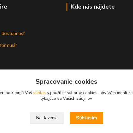
áre
Kde nás nájdete
m
a dostupnosť
formulár
Spracovanie cookies
eri potrebujú Váš
súhlas
s použitím súborov cookies, aby Vám mohli zo
týkajúce sa Vašich záujmov.
Súhlasím
Nastavenia