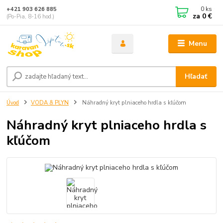
0
ks
+421 903 626 885
za
0 €
(Po-Pia, 8-16 hod.)
Menu
Hľadať
Úvod
VODA & PLYN
Náhradný kryt plniaceho hrdla s kľúčom
Náhradný kryt plniaceho hrdla s
kľúčom