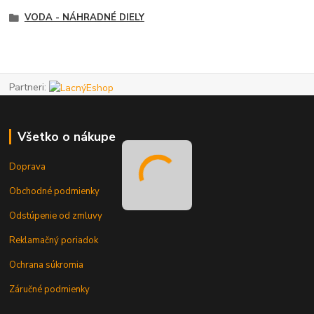
VODA - NÁHRADNÉ DIELY
Partneri:
Všetko o nákupe
Doprava
Obchodné podmienky
Odstúpenie od zmluvy
Reklamačný poriadok
Ochrana súkromia
Záručné podmienky