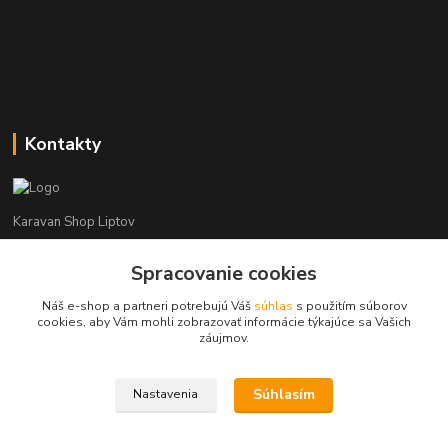
Kontakty
Karavan Shop Liptov
+421 903 626 885
Spracovanie cookies
(Po-Pia, 8-16 hod.)
Náš e-shop a partneri potrebujú Váš
súhlas
s použitím súborov
cookies, aby Vám mohli zobrazovať informácie týkajúce sa Vašich
info@karavanshopliptov.sk
záujmov.
Súhlasím
Nastavenia