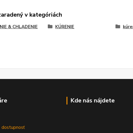
zaradený v kategóriách
NIE & CHLADENIE
KÚRENIE
kúre
áre
Kde nás nájdete
m
a dostupnosť