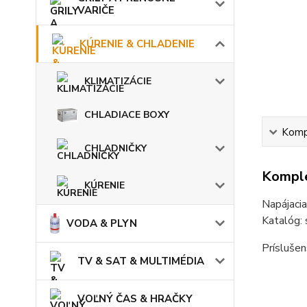
VARIČE
KÚRENIE & CHLADENIE
KLIMATIZÁCIE
CHLADIACE BOXY
Kompl
CHLADNIČKY
Komple
KÚRENIE
Napájacia
Katalóg:
VODA & PLYN
Prísluše
TV & SAT & MULTIMÉDIA
VOĽNÝ ČAS & HRAČKY