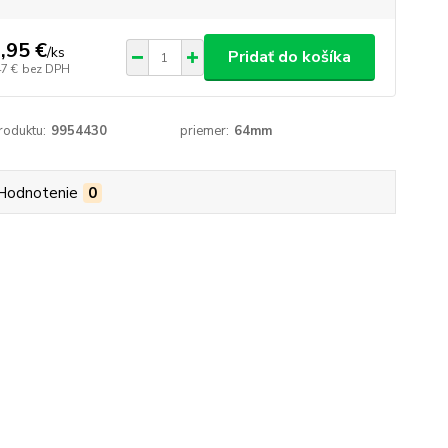
,95 €
/
ks
Pridať do košíka
47 €
bez DPH
roduktu:
9954430
priemer:
64mm
Hodnotenie
0