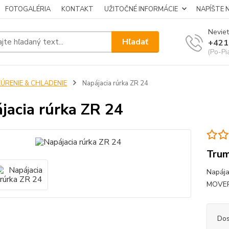
FOTOGALÉRIA
KONTAKT
UŽITOČNÉ INFORMÁCIE
NAPÍŠTE 
Neviet
Hľadať
+421
(Po-Pi
KÚRENIE & CHLADENIE
Napájacia rúrka ZR 24
jacia rúrka ZR 24
Tru
Napája
MOVERA
Dos