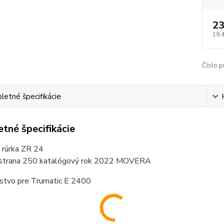
23
19,
Číslo p
etné špecifikácie
tné špecifikácie
 rúrka ZR 24
 strana 250 katalógový rok 2022 MOVERA
nstvo pre Trumatic E 2400