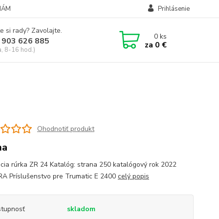
NÁM
Prihlásenie
e si rady? Zavolajte.
0
ks
 903 626 885
za
0 €
a, 8-16 hod.)
Ohodnotiť produkt
ma
cia rúrka ZR 24 Katalóg: strana 250 katalógový rok 2022
 Príslušenstvo pre Trumatic E 2400
celý popis
tupnosť
skladom