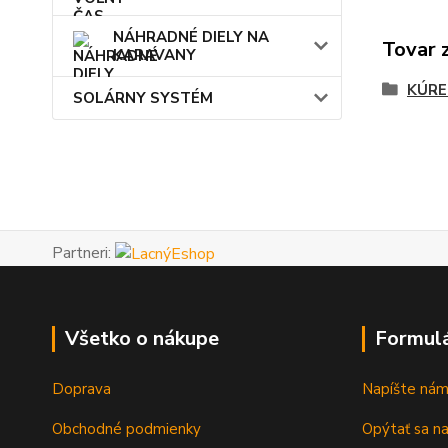
NÁHRADNÉ DIELY NA
Tovar 
KARAVANY
KÚRE
SOLÁRNY SYSTÉM
Partneri:
Všetko o nákupe
Formul
Doprava
Napíšte ná
Obchodné podmienky
Opýtať sa n