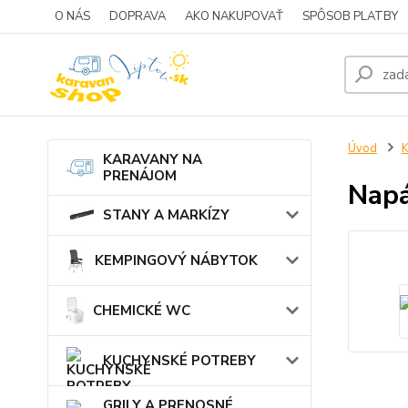
O NÁS
DOPRAVA
AKO NAKUPOVAŤ
SPÔSOB PLATBY
Úvod
KARAVANY NA
PRENÁJOM
Napá
STANY A MARKÍZY
KEMPINGOVÝ NÁBYTOK
CHEMICKÉ WC
KUCHYNSKÉ POTREBY
GRILY A PRENOSNÉ