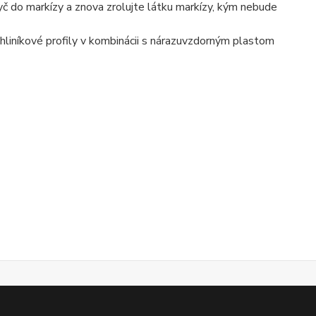
tyč do markízy a znova zrolujte látku markízy, kým nebude
hliníkové profily v kombinácii s nárazuvzdorným plastom