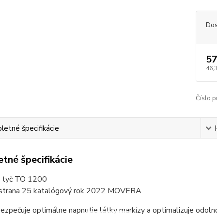
Dos
57
46,
Číslo p
etné špecifikácie
tné špecifikácie
a tyč TO 1200
 strana 25 katalógový rok 2022 MOVERA
ezpečuje optimálne napnutie látky markízy a optimalizuje odolno