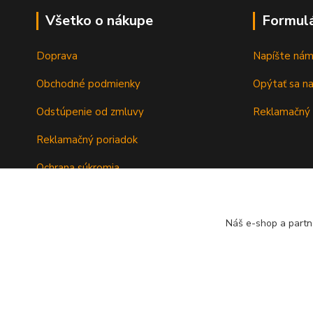
Všetko o nákupe
Formul
Doprava
Napíšte ná
Obchodné podmienky
Opýtať sa n
Odstúpenie od zmluvy
Reklamačný 
Reklamačný poriadok
Ochrana súkromia
Záručné podmienky
Náš e-shop a partn