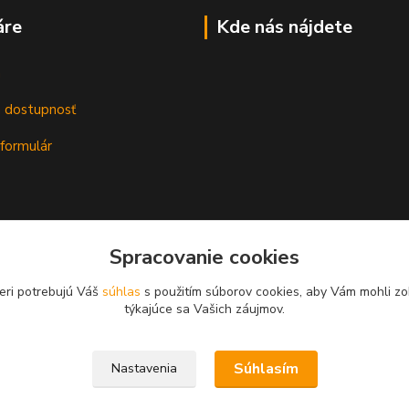
áre
Kde nás nájdete
m
a dostupnosť
formulár
Spracovanie cookies
eri potrebujú Váš
súhlas
s použitím súborov cookies, aby Vám mohli zo
týkajúce sa Vašich záujmov.
Súhlasím
Nastavenia