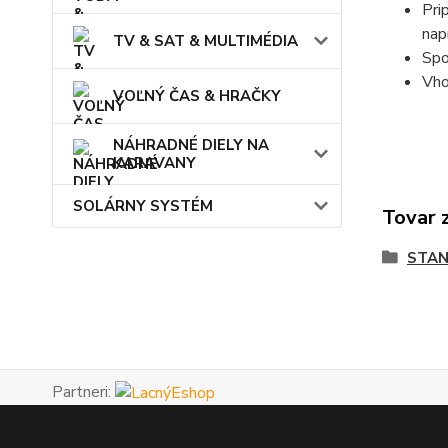
Pri
nap
TV & SAT & MULTIMÉDIA
Spo
Vho
VOĽNÝ ČAS & HRAČKY
NÁHRADNÉ DIELY NA
KARAVANY
SOLÁRNY SYSTÉM
Tovar 
STAN
Partneri: