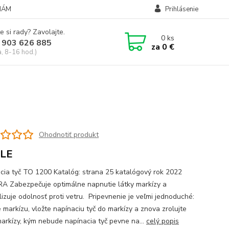
NÁM
Prihlásenie
e si rady? Zavolajte.
0
ks
 903 626 885
za
0 €
a, 8-16 hod.)
Ohodnotiť produkt
LE
cia tyč TO 1200 Katalóg: strana 25 katalógový rok 2022
 Zabezpečuje optimálne napnutie látky markízy a
lizuje odolnosť proti vetru. Pripevnenie je veľmi jednoduché:
 markízu, vložte napínaciu tyč do markízy a znova zrolujte
markízy, kým nebude napínacia tyč pevne na...
celý popis