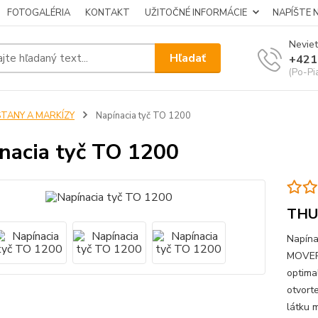
FOTOGALÉRIA
KONTAKT
UŽITOČNÉ INFORMÁCIE
NAPÍŠTE 
Neviet
Hľadať
+421
(Po-Pi
STANY A MARKÍZY
Napínacia tyč TO 1200
nacia tyč TO 1200
THU
Napína
MOVERA
optima
otvorte
látku 