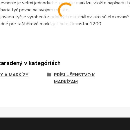
pevnenie je veľmi jednoduché: otvorte markízu, vložte napínaciu 
ínacia tyč pevne na svojom mieste
jovacia tyč je vyrobená z odolných materiálov, ako sú eloxované 
dné pre taštičkové markízy Thule Omnistor 1200
zaradený v kategóriách
Y A MARKÍZY
PRÍSLUŠENSTVO K
MARKÍZAM