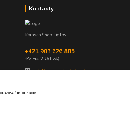
Kontakty
Karavan Shop Liptov
+421 903 626 885
(Po-Pia, 8-16 hod.)
info@karavanshopliptov.sk
brazovať informácie