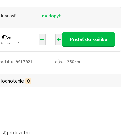
tupnosť
na dopyt
 €
/
ks
Pridať do košíka
34 €
bez DPH
roduktu:
9917921
dĺžka:
250cm
Hodnotenie
0
sť proti vetru.