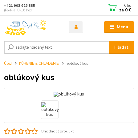
0
ks
+421 903 626 885
za
0 €
(Po-Pia, 8-16 hod.)
Menu
Hľadať
Úvod
KÚRENIE & CHLADENIE
oblúkový kus
oblúkový kus
Ohodnotiť produkt