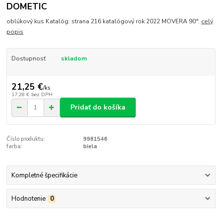
DOMETIC
oblúkový kus Katalóg: strana 216 katalógový rok 2022 MOVERA 90°.
celý
popis
Dostupnosť
skladom
21,25 €
/
ks
17,28 €
bez DPH
Pridať do košíka
Číslo produktu:
9981546
farba:
biela
Kompletné špecifikácie
Hodnotenie
0