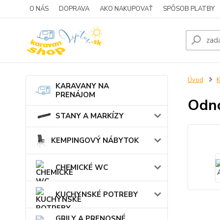
O NÁS
DOPRAVA
AKO NAKUPOVAŤ
SPÔSOB PLATBY
Úvod
KARAVANY NA
PRENÁJOM
Odno
STANY A MARKÍZY
KEMPINGOVÝ NÁBYTOK
CHEMICKÉ WC
KUCHYNSKÉ POTREBY
GRILY A PRENOSNÉ