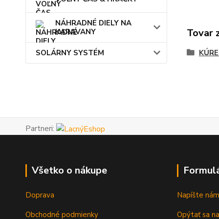
NÁHRADNÉ DIELY NA
Tovar 
KARAVANY
SOLÁRNY SYSTÉM
KÚRE
Partneri:
Všetko o nákupe
Formul
Doprava
Napíšte ná
Obchodné podmienky
Opýtať sa n