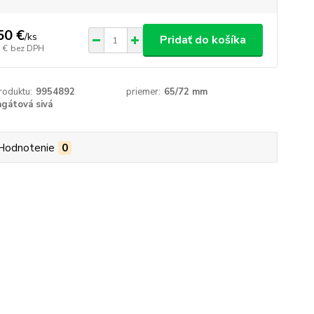
50 €
/
ks
Pridať do košíka
 €
bez DPH
roduktu:
9954892
priemer:
65/72 mm
agátová sivá
Hodnotenie
0