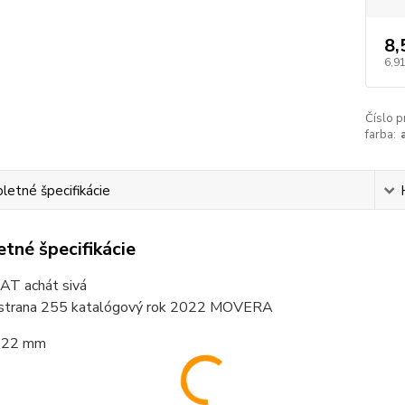
8,
6,91
Číslo p
farba:
etné špecifikácie
tné špecifikácie
AT achát sivá
 strana 255 katalógový rok 2022 MOVERA
à 22 mm