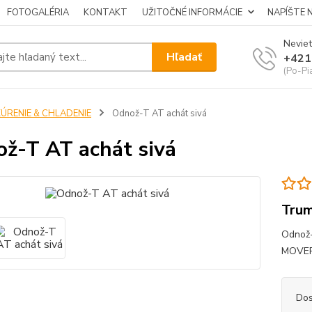
FOTOGALÉRIA
KONTAKT
UŽITOČNÉ INFORMÁCIE
NAPÍŠTE 
Neviet
Hľadať
+421
(Po-Pi
KÚRENIE & CHLADENIE
Odnož-T AT achát sivá
ž-T AT achát sivá
Tru
Odnož-
MOVER
Dos