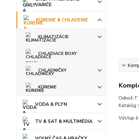
VARIČE
KÚRENIE & CHLADENIE
KLIMATIZÁCIE
CHLADIACE BOXY
Kompl
CHLADNIČKY
Komple
KÚRENIE
Odnož-T 
VODA & PLYN
Katalóg:
Výstup 
TV & SAT & MULTIMÉDIA
VOĽNÝ ČAS & HRAČKY