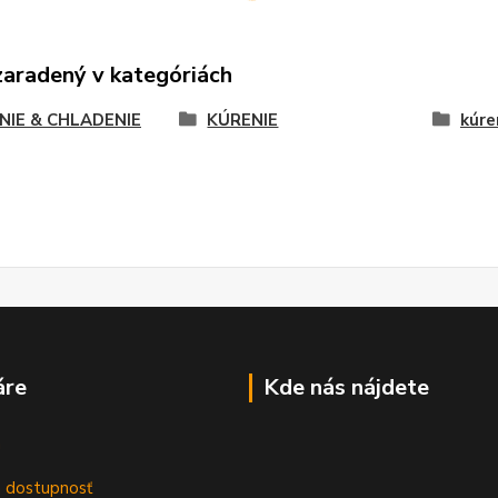
zaradený v kategóriách
NIE & CHLADENIE
KÚRENIE
kúre
áre
Kde nás nájdete
m
a dostupnosť