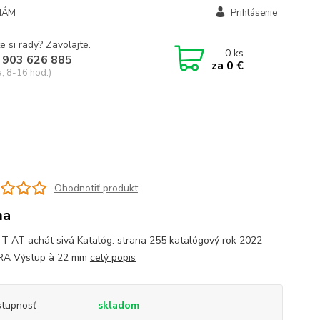
NÁM
Prihlásenie
e si rady? Zavolajte.
0
ks
 903 626 885
za
0 €
a, 8-16 hod.)
Ohodnotiť produkt
ma
T AT achát sivá Katalóg: strana 255 katalógový rok 2022
A Výstup à 22 mm
celý popis
tupnosť
skladom