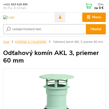
0
ks
+421 903 626 885
za
0 €
(Po-Pia, 8-16 hod.)
Menu
Hľadať
Úvod
KÚRENIE & CHLADENIE
Odťahový komín AKL 3, priemer 60 mm
Odťahový komín AKL 3, priemer
60 mm