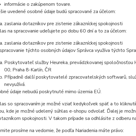
informácie o zakúpenom tovare.
šie uvedené osobné údaje budú spracované za účelom:
zaslania dotazníkov pre zistenie zákazníckej spokojnosti
las na spracovanie udeľujete po dobu 60 dní a to za účelom:
zaslania dotazníkov pre zistenie zákazníckej spokojnosti
spracovanie týchto osobných údajov Správca využíva týchto Spr
Poskytovateľ služby Heureka, prevádzkovanej spoločnosťou He
00, Praha 8-Karlín, ČR
Případně další poskytovatelé zpracovatelských softwarů, služ
nevyužívá.
bné údaje nebudú poskytnuté mimo územia EÚ.
las so spracovaním je možné vziať kedykoľvek späť a to kliknutím
u, kde je možné udelený súhlas e-shopu odvolať. Ďalej je možné
otazníkom spokojnosti. V takom prípade sa odhlásite z odberu n
mite prosíme na vedomie, že podľa Nariadenia máte právo: