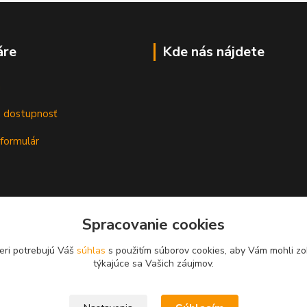
áre
Kde nás nájdete
m
a dostupnosť
formulár
Spracovanie cookies
eri potrebujú Váš
súhlas
s použitím súborov cookies, aby Vám mohli zo
týkajúce sa Vašich záujmov.