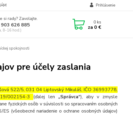
NÁM
Prihlásenie
e si rady? Zavolajte.
0
ks
 903 626 885
za
0 €
a, 8-16 hod.)
íckej spokojnosti
ov pre účely zaslania
ušová 522/5, 031 04 Liptovský Mikuláš, IČO 36993778,
-2019/002154-3
(ďalej len
„Správca“
), aby v zmysle
ne fyzických osôb v súvislosti so spracovaním osobných
6/ES (všeobecné nariadenie o ochrane osobných údajov)