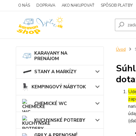
O NÁS
DOPRAVA
AKO NAKUPOVAŤ
SPÔSOB PLATBY
Úvod
S
KARAVANY NA
PRENÁJOM
Súhl
STANY A MARKÍZY
dota
KEMPINGOVÝ NÁBYTOK
Ude
zap
CHEMICKÉ WC
nar
úda
KUCHYNSKÉ POTREBY
(ďa
GRILY A PRENOSNÉ