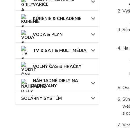
VARIČE
Vyš
KÚRENIE & CHLADENIE
Súh
VODA & PLYN
Na 
TV & SAT & MULTIMÉDIA
VOĽNÝ ČAS & HRAČKY
NÁHRADNÉ DIELY NA
KARAVANY
Oso
SOLÁRNY SYSTÉM
Súh
web
s d
Vez