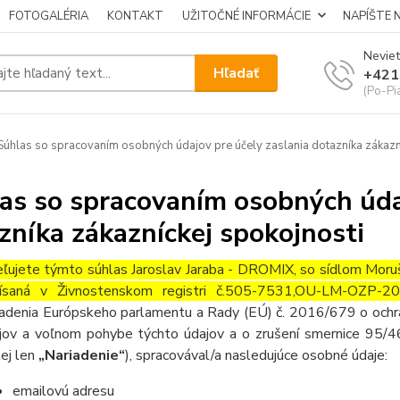
FOTOGALÉRIA
KONTAKT
UŽITOČNÉ INFORMÁCIE
NAPÍŠTE 
Neviet
Hľadať
+421
(Po-Pi
úhlas so spracovaním osobných údajov pre účely zaslania dotazníka zákazn
as so spracovaním osobných údaj
zníka zákazníckej spokojnosti
ľujete týmto súhlas
Jaroslav Jaraba - DROMIX, so sídlom Mor
ísaná v Živnostenskom registri č.505-7531,OU-LM-OZP
iadenia Európskeho parlamentu a Rady (EÚ) č. 2016/679 o ochra
jov a voľnom pohybe týchto údajov a o zrušení smernice 95/4
lej len
„Nariadenie“
), spracovával/a nasledujúce osobné údaje:
emailovú adresu