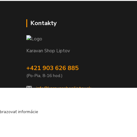
Kontakty
Karavan Shop Liptov
+421 903 626 885
(Po-Pia, 8-16 hod.)
info@karavanshopliptov.sk
brazovať informácie