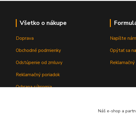
Všetko o nákupe
Formul
Doprava
Napíšte ná
Obchodné podmienky
Opýtať sa n
Odstúpenie od zmluvy
Reklamačný 
Reklamačný poriadok
Ochrana súkromia
Záručné podmienky
Náš e-shop a partn