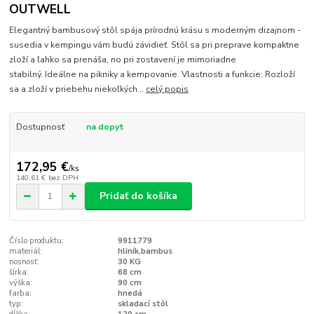
OUTWELL
Elegantný bambusový stôl spája prírodnú krásu s moderným dizajnom -
susedia v kempingu vám budú závidieť. Stôl sa pri preprave kompaktne
zloží a ľahko sa prenáša, no pri zostavení je mimoriadne
stabilný. Ideálne na pikniky a kempovanie. Vlastnosti a funkcie: Rozloží
sa a zloží v priebehu niekoľkých...
celý popis
Dostupnosť
na dopyt
172,95 €
/
ks
140,61 €
bez DPH
Pridať do košíka
Číslo produktu:
9911779
materiál:
hliník,bambus
nosnosť:
30 KG
šírka:
68 cm
výška:
90 cm
farba:
hnedá
typ:
skladací stôl