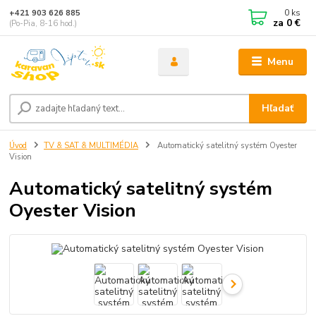
0
ks
+421 903 626 885
za
0 €
(Po-Pia, 8-16 hod.)
Menu
Hľadať
Úvod
TV & SAT & MULTIMÉDIA
Automatický satelitný systém Oyester
Vision
Automatický satelitný systém
Oyester Vision