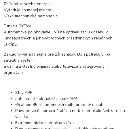
Znížená spotreba energie.
Vyžaduje sa menej miesta.
Nízke mechanické namáhanie.
Funkcia SKEW:
Automatické polohovanie LNB na optimalizáciu dosahu v
juhozápadných a juhovýchodných prázdninových regiónoch
Európy.
Základný variant najmä pre zákazníkov, ktorí potrebujú iba
satelitný systém
a už majú vlastný prijímač alebo televízor s integrovaným
prijímačom.
Stav APP
automatické aktualizácie cez APP
65 alebo 85 cm anténne zrkadlo pre čistý dosah
Priestorovo úsporná inštalácia na takmer akúkoľvek strechu
vozidla
Extrémne nízka montážna výška
Plne automatické zarovnanie a vyhľadávanie satelitov