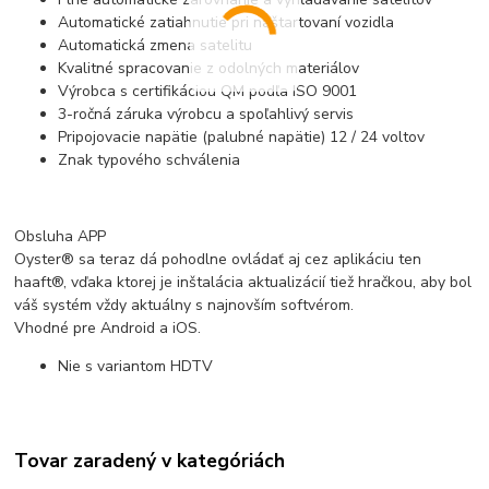
Automatické zatiahnutie pri naštartovaní vozidla
Automatická zmena satelitu
Kvalitné spracovanie z odolných materiálov
Výrobca s certifikáciou QM podľa ISO 9001
3-ročná záruka výrobcu a spoľahlivý servis
Pripojovacie napätie (palubné napätie) 12 / 24 voltov
Znak typového schválenia
Obsluha APP
Oyster® sa teraz dá pohodlne ovládať aj cez aplikáciu ten
haaft®, vďaka ktorej je inštalácia aktualizácií tiež hračkou, aby bol
váš systém vždy aktuálny s najnovším softvérom.
Vhodné pre Android a iOS.
Nie s variantom HDTV
Tovar zaradený v kategóriách