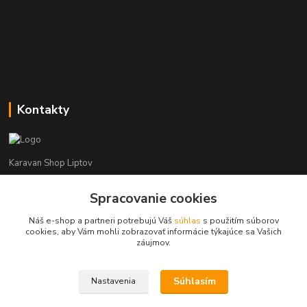
Kontakty
Karavan Shop Liptov
+421 903 626 885
Spracovanie cookies
(Po-Pia, 8-16 hod.)
Náš e-shop a partneri potrebujú Váš
súhlas
s použitím súborov
cookies, aby Vám mohli zobrazovať informácie týkajúce sa Vašich
info@karavanshopliptov.sk
záujmov.
Súhlasím
Nastavenia