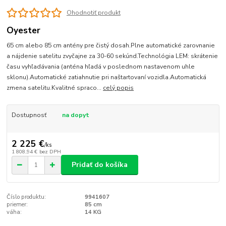
Ohodnotiť produkt
Oyester
65 cm alebo 85 cm antény pre čistý dosah.Plne automatické zarovnanie
a nájdenie satelitu zvyčajne za 30-60 sekúnd.Technológia LEM: skrátenie
času vyhľadávania (anténa hľadá v poslednom nastavenom uhle
sklonu).Automatické zatiahnutie pri naštartovaní vozidla.Automatická
zmena satelitu.Kvalitné spraco...
celý popis
Dostupnosť
na dopyt
2 225 €
/
ks
1 808,94 €
bez DPH
Pridať do košíka
Číslo produktu:
9941607
priemer:
85 cm
váha:
14 KG