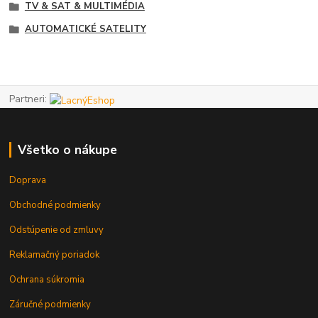
TV & SAT & MULTIMÉDIA
AUTOMATICKÉ SATELITY
Partneri:
Všetko o nákupe
Doprava
Obchodné podmienky
Odstúpenie od zmluvy
Reklamačný poriadok
Ochrana súkromia
Záručné podmienky